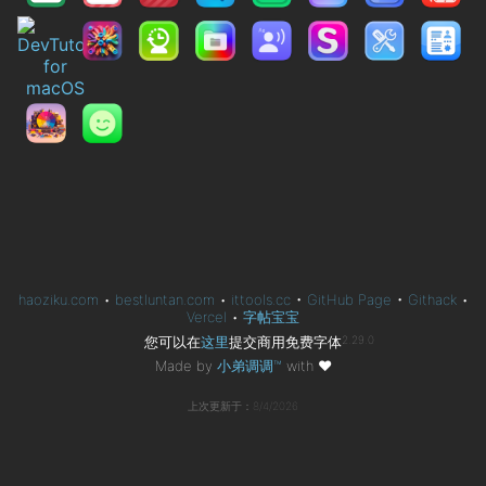
haoziku.com
•
bestluntan.com
•
ittools.cc
•
GitHub Page
•
Githack
•
Vercel
•
字帖宝宝
您可以在
这里
提交商用免费字体
2.29.0
Made by
小弟调调™
with
❤
上次更新于：8/4/2026