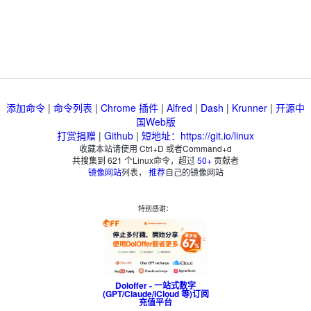
添加命令
|
命令列表
|
Chrome 插件
|
Alfred
|
Dash
|
Krunner
|
开源中
国Web版
打赏捐赠
|
Github
|
短地址：https://git.io/linux
收藏本站请使用 Ctrl+D 或者Command+d
共搜集到
621
个Linux命令，超过
50+
贡献者
镜像网站
列表，
推荐
自己的镜像网站
特别感谢：
Doloffer - 一站式数字
(GPT/Claude/iCloud 等)订阅
充值平台