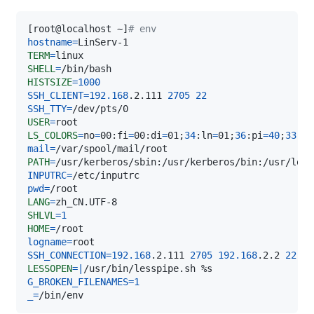
[
root@localhost ~
]
# env
hostname
=
TERM
=
SHELL
=
HISTSIZE
=
1000
SSH_CLIENT
=
192.168
.2.111 
2705
22
SSH_TTY
=
USER
=
LS_COLORS
=
no
=
00:fi
=
00:di
=
01
;
34
:ln
=
01
;
36
:pi
=
40
;
33
:so
mail
=
PATH
=
INPUTRC
=
pwd
=
LANG
=
SHLVL
=
1
HOME
=
logname
=
SSH_CONNECTION
=
192.168
.2.111 
2705
192.168
.2.2 
22
LESSOPEN
=
|
G_BROKEN_FILENAMES
=
1
_
=