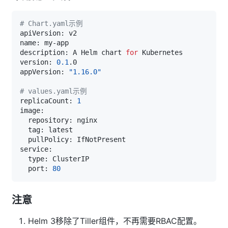
# Chart.yaml示例
description: A Helm chart 
for
version: 
0.1
appVersion: 
"1.16.0"
# values.yaml示例
replicaCount: 
1
  port: 
80
注意
Helm 3移除了Tiller组件，不再需要RBAC配置。