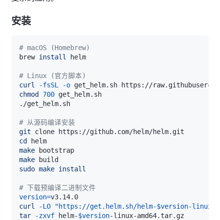
安装
# macOS (Homebrew)
brew 
install
# Linux (官方脚本)
curl
-fsSL
-o
chmod
700
# 从源码编译安装
git
cd
make
make
sudo
make
install
# 下载预编译二进制文件
version
=
curl
-LO
"https://get.helm.sh/helm-
$version
-linux-a
tar
-zxvf
 helm-
$version