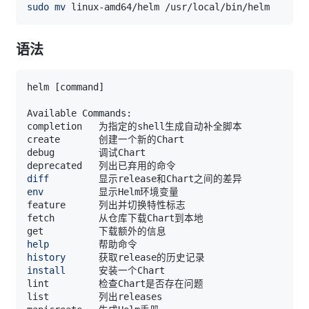
sudo
mv
语法
helm 
[
command
]
diff
env
help
history
install