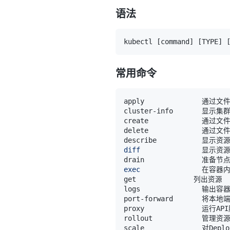
语法
kubectl 
[
command
]
[
TYPE
]
常用命令
diff
exec