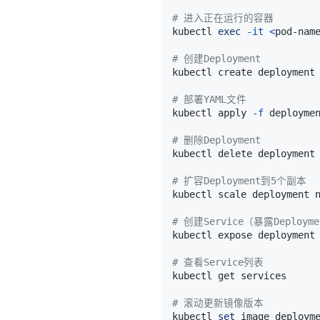
# 进入正在运行的容器
kubectl 
exec
-it
<
pod-nam
# 创建Deployment
kubectl create deployment
# 部署YAML文件
kubectl apply 
-f
# 删除Deployment
# 扩容Deployment到5个副本
kubectl scale deployment 
# 创建Service（暴露Deploym
kubectl expose deployment
# 查看Service列表
# 滚动更新镜像版本
kubectl 
set
 image deploym