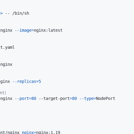
e
>
 nginx 
--image
=
nginx 
--replicas
=
5
ent）
 nginx 
--port
=
80
 --target-port
=
80
--type
=
ent/nginx 
nginx
=