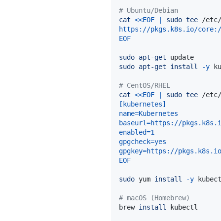
# Ubuntu/Debian
cat
<<
EOF
|
sudo
tee
 /etc
EOF
sudo
apt-get
sudo
apt-get
install
-y
# CentOS/RHEL
cat
<<
EOF
|
sudo
tee
 /etc
EOF
sudo
 yum 
install
-y
# macOS (Homebrew)
brew 
install