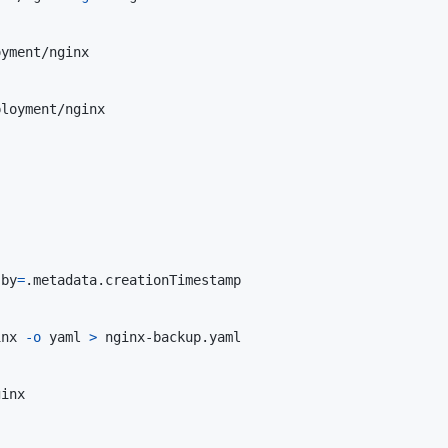
-by
=
inx 
-o
 yaml 
>