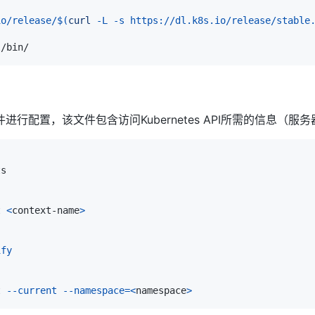
io/release/
$(
curl
-L
-s
 https://dl.k8s.io/release/stable
onfig文件进行配置，该文件包含访问Kubernetes API所需的信
t 
<
context-name
>
ify
t 
--current
--namespace
=
<
namespace
>