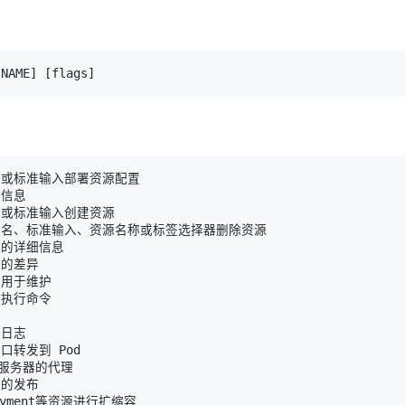
[
NAME
]
[
flags
]