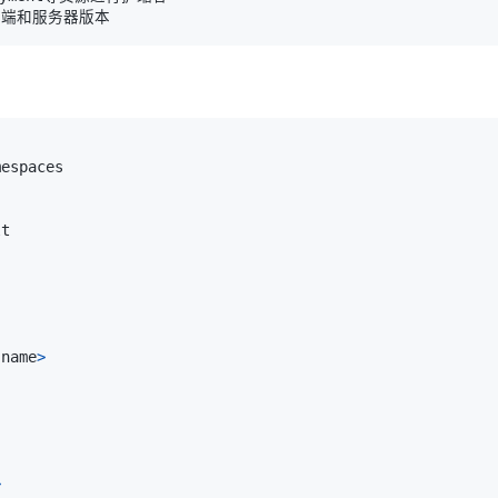
-name
>
>