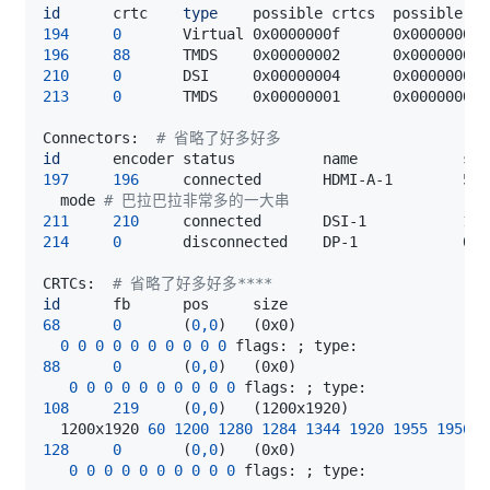
id
      crtc    
type
194
0
196
88
210
0
213
0
Connectors:  
# 省略了好多好多
id
      encoder status          name            siz
197
196
     connected       HDMI-A-1        530
  mode 
# 巴拉巴拉非常多的一大串
211
210
     connected       DSI-1           184
214
0
       disconnected    DP-1            0x0
CRTCs:  
# 省略了好多好多****
id
68
0
(
0,0
)
(
0x0
)
0
0
0
0
0
0
0
0
0
0
 flags: 
;
88
0
(
0,0
)
(
0x0
)
0
0
0
0
0
0
0
0
0
0
 flags: 
;
108
219
(
0,0
)
(
1200x1920
)
  1200x1920 
60
1200
1280
1284
1344
1920
1955
1956
1
128
0
(
0,0
)
(
0x0
)
0
0
0
0
0
0
0
0
0
0
 flags: 
;