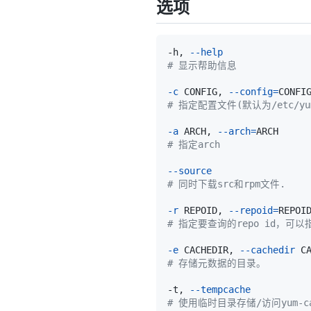
选项
-h, 
--help
# 显示帮助信息
-c
 CONFIG, 
--config
=
# 指定配置文件(默认为/etc/yum
-a
 ARCH, 
--arch
=
# 指定arch
--source
# 同时下载src和rpm文件.
-r
 REPOID, 
--repoid
=
# 指定要查询的repo id，可
-e
 CACHEDIR, 
--cachedir
# 存储元数据的目录。
-t, 
--tempcache
# 使用临时目录存储/访问yum-ca