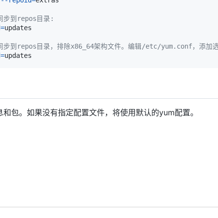
 
--repoid
=
同步到repos目录:
d
=
步到repos目录，排除x86_64架构文件。编辑/etc/yum.conf，添加选项
d
=
检索信息和包。如果没有指定配置文件，将使用默认的yum配置。