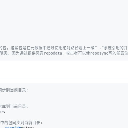
外的包。这些包是在元数据中通过使用绝对路径或上一级“..”系统引用的并且
隐患，因为通过提供恶意repodata，攻击者可以使reposync写入
包同步到当前目录:
'仓库到当前目录:
s'仓库中的包同步到当前目录: