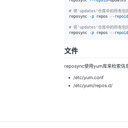
reposync 
--repoid
=
updates
# 将'updates'仓库中的所有包
reposync 
-p
 repos 
--repoi
# 将'updates'仓库中的所有包同
reposync 
-p
 repos 
--repoi
文件
reposync使用yum库来
/etc/yum.conf
/etc/yum/repos.d/