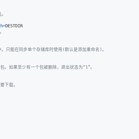
包。
th
=
录。
中。只能在同步单个存储库时使用(默认是添加重命名)。
的包。如果至少有一个包被删除，退出状态为“1”。
不要下载。