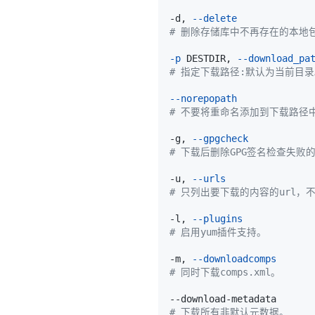
-d, 
--delete
# 删除存储库中不再存在的本地
-p
 DESTDIR, 
--download_pa
# 指定下载路径:默认为当前目
--norepopath
# 不要将重命名添加到下载路径
-g, 
--gpgcheck
# 下载后删除GPG签名检查失败
-u, 
--urls
# 只列出要下载的内容的url，
-l, 
--plugins
# 启用yum插件支持。
-m, 
--downloadcomps
# 同时下载comps.xml。
# 下载所有非默认元数据。