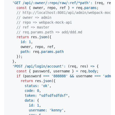
'GET /api/:owner/:repo/raw/:ref/*path'
:
(
req
,
 res
)
const
{
 owner
,
 repo
,
 ref 
}
=
 req
.
params
;
// http://localhost:8081/api/admin/webpack-mock-
// owner => admin
// repo => webpack-mock-api
// ref => master
// req.params.path => add/ddd.md
return
 res
.
json
(
{
id
:
1
,
      owner
,
 repo
,
 ref
,
path
:
 req
.
params
.
path
}
)
;
}
,
'POST /api/login/account'
:
(
req
,
 res
)
=>
{
const
{
 password
,
 username 
}
=
 req
.
body
;
if
(
password 
===
'888888'
&&
 username 
===
'admin
return
 res
.
json
(
{
status
:
'ok'
,
code
:
0
,
token
:
"sdfsdfsdfdsf"
,
data
:
{
id
:
1
,
username
:
'kenny'
,