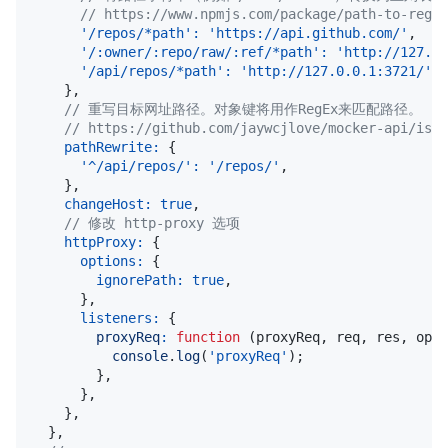
// https://www.npmjs.com/package/path-to-regex
'/repos/*path'
:
'https://api.github.com/'
,
'/:owner/:repo/raw/:ref/*path'
:
'http://127.0.
'/api/repos/*path'
:
'http://127.0.0.1:3721/'
}
,
// 重写目标网址路径。对象键将用作RegEx来匹配路径。
// https://github.com/jaywcjlove/mocker-api/issu
pathRewrite
:
{
'^/api/repos/'
:
'/repos/'
,
}
,
changeHost
:
true
,
// 修改 http-proxy 选项
httpProxy
:
{
options
:
{
ignorePath
:
true
,
}
,
listeners
:
{
proxyReq
:
function
(
proxyReq
,
 req
,
 res
,
 opti
console
.
log
(
'proxyReq'
)
;
}
,
}
,
}
,
}
,