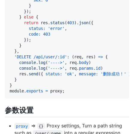
sex
:
6
}
}
)
;
}
else
{
return
 res
.
status
(
403
)
.
json
(
{
status
:
'error'
,
code
:
403
}
)
;
}
}
,
'DELETE /api/user/:id'
:
(
req
,
 res
)
=>
{
console
.
log
(
'---->'
,
 req
.
body
)
console
.
log
(
'---->'
,
 req
.
params
.
id
)
    res
.
send
(
{
status
:
'ok'
,
message
:
'删除成功！'
}
)
}
}
module
.
exports
=
 proxy
;
参数设置
=>
Proxy settings, Turn a path string
proxy
{}
such as
into a regular expression.
/user/:name