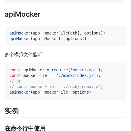
apiMocker
apiMocker
(
app
,
 mockerFilePath
[
,
 options
]
)
apiMocker
(
app
,
Mocker
[
,
 options
]
)
多个模拟文件监听
const
 apiMocker 
=
require
(
'mocker-api'
)
;
const
 mockerFile 
=
[
'./mock/index.js'
]
;
// or
// const mockerFile = './mock/index.js';
apiMocker
(
app
,
 mockerFile
,
 options
)
实例
在命令行中使用