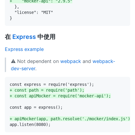
+
在
Express
中使用
Express example
⚠️ Not dependent on
webpack
and
webpack-
dev-server
.
+
+
+