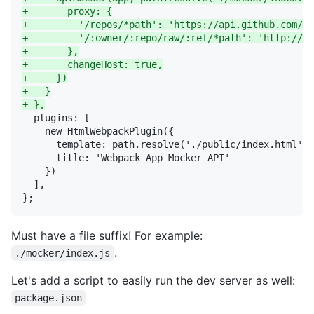
+
+
+
+
+
+
+
+
Must have a file suffix! For example:
.
./mocker/index.js
Let's add a script to easily run the dev server as well:
package.json