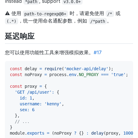
instead
, support
*path
v3.0.0+
⚠️ 使用
时，请避免使用
或
path-to-regexp@8+
/*
，统一使用命名通配参数，例如
。
(.*)
/*path
延迟响应
您可以使用功能性工具来增强模拟效果。
#17
const
 delay 
=
require
(
'mocker-api/delay'
)
;
const
 noProxy 
=
 process
.
env
.
NO_PROXY
===
'true'
;
const
 proxy 
=
{
'GET /api/user'
:
{
id
:
1
,
username
:
'kenny'
,
sex
:
6
}
,
// ...
}
module
.
exports
=
(
noProxy 
?
{
}
:
delay
(
proxy
,
1000
)
)