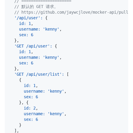
// =====================
// 默认的 GET 请求。
// https://github.com/jaywcjlove/mocker-api/pull/6
'/api/user'
:
{
id
:
1
,
username
:
'kenny'
,
sex
:
6
}
,
'GET /api/user'
:
{
id
:
1
,
username
:
'kenny'
,
sex
:
6
}
,
'GET /api/user/list'
:
[
{
id
:
1
,
username
:
'kenny'
,
sex
:
6
}
,
{
id
:
2
,
username
:
'kenny'
,
sex
:
6
}
]
,