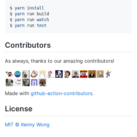
$ 
yarn
install
$ 
yarn
$ 
yarn
 run 
watch
$ 
yarn
 run 
test
Contributors
As always, thanks to our amazing contributors!
Made with
github-action-contributors
.
License
MIT © Kenny Wong