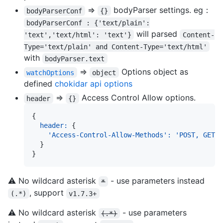
=>
bodyParser settings. eg：
bodyParserConf
{}
bodyParserConf : {'text/plain':
will parsed
'text','text/html': 'text'}
Content-
Type='text/plain' and Content-Type='text/html'
with
bodyParser.text
=>
Options object as
watchOptions
object
defined
chokidar api options
=>
Access Control Allow options.
header
{}
{
header
:
{
'Access-Control-Allow-Methods'
:
'POST, GET, 
}
}
⚠️ No wildcard asterisk
- use parameters instead
*
, support
(.*)
v1.7.3+
⚠️ No wildcard asterisk
- use parameters
(.*)