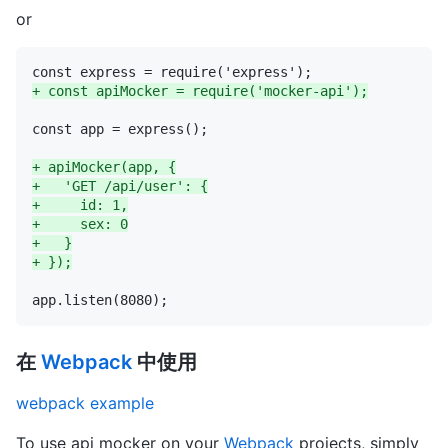
or
+
+
+
+
+
+
+
在
Webpack
中使用
webpack example
To use api mocker on your
Webpack
projects, simply