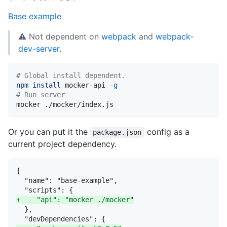
Base example
⚠️ Not dependent on
webpack
and
webpack-
dev-server
.
# Global install dependent.
npm
install
 mocker-api 
-g
# Run server
Or you can put it the
config as a
package.json
current project dependency.
+