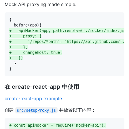
Mock API proxying made simple.
+
+
+
+
+
+
在 create-react-app 中使用
create-react-app example
创建
并放置以下内容：
src/setupProxy.js
+