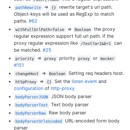
=>
rewrite target's url path.
pathRewrite
{}
Object-keys will be used as RegExp to match
paths.
#62
=>
the proxy
withFullUrlPath=false
Boolean
regular expression support full url path. if the
proxy regular expression like
can
/test?a=1&b=1
be matched.
#25
=>
priority
or
priority
proxy
proxy
mocker
#151
=>
Setting req headers host.
changeHost
Boolean
=>
Set the
listen event
and
httpProxy
{}
configuration
of
http-proxy
JSON body parser
bodyParserJSON
Text body parser
bodyParserText
Raw body parser
bodyParserRaw
URL-encoded form body
bodyParserUrlencoded
parser