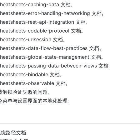
heatsheets-caching-data 文档。
heatsheets-error-handling-networking 文档。
heatsheets-rest-api-integration 文档。
heatsheets-codable-protocol 文档。
heatsheets-urlsession 文档。
heatsheets-data-flow-best-practices 文档。
heatsheets-global-state-management 文档。
heatsheets-passing-data-between-views 文档。
heatsheets-bindable 文档。
heatsheets-observable 文档。
复付费解锁验证失败的问题。
化命令菜单与设置界面的本地化处理。
加系统路径文档