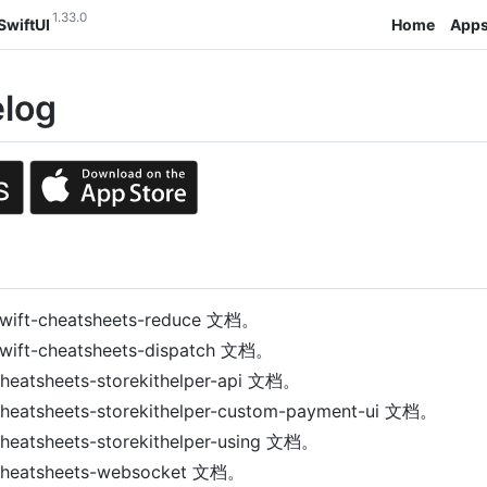
1.33.0
SwiftUI
Home
App
log
wift-cheatsheets-reduce 文档。
wift-cheatsheets-dispatch 文档。
heatsheets-storekithelper-api 文档。
heatsheets-storekithelper-custom-payment-ui 文档。
heatsheets-storekithelper-using 文档。
cheatsheets-websocket 文档。