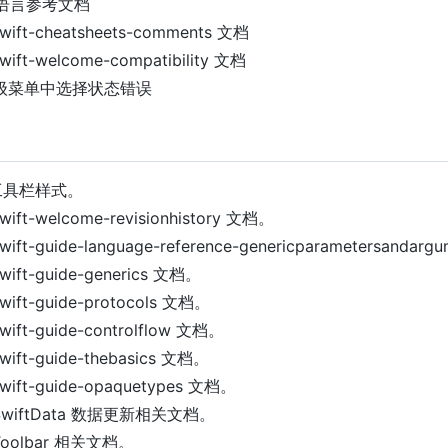
更新语言参考文档
wift-cheatsheets-comments 文档
wift-welcome-compatibility 文档
复二级菜单中选择状态错误
化工具栏样式。
wift-welcome-revisionhistory 文档。
wift-guide-language-reference-genericparametersandar
wift-guide-generics 文档。
wift-guide-protocols 文档。
wift-guide-controlflow 文档。
wift-guide-thebasics 文档。
wift-guide-opaquetypes 文档。
 SwiftData 数据更新相关文档。
Toolbar 相关文档。