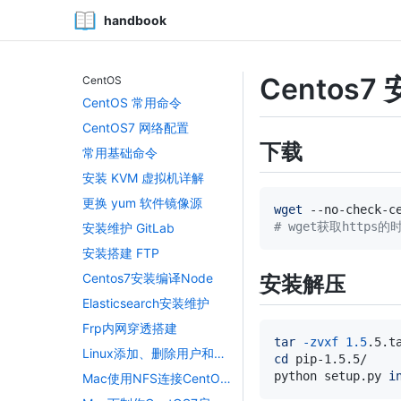
快速入门 Redis
handbook
Android
React Native Android 环境搭建
Centos7 
CentOS
CentOS 常用命令
CentOS7 网络配置
下载
常用基础命令
安装 KVM 虚拟机详解
更换 yum 软件镜像源
wget
# wget获取https的时
安装维护 GitLab
安装搭建 FTP
Centos7安装编译Node
安装解压
Elasticsearch安装维护
Frp内网穿透搭建
tar
-zvxf
1.5
.5.t
Linux添加、删除用户和用户组
cd
python setup.py 
i
Mac使用NFS连接CentOS上的共享文件夹