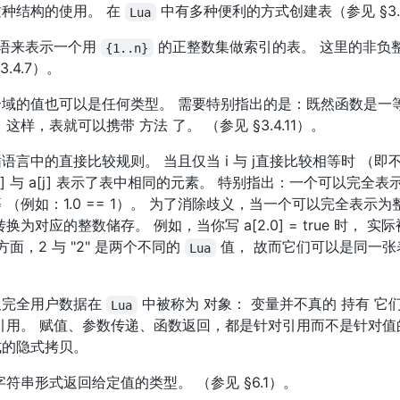
种结构的使用。 在
中有多种便利的方式创建表（参见 §3.
Lua
术语来表示一个用
的正整数集做索引的表。 这里的非负整
{1..n}
.4.7）。
域的值也可以是任何类型。 需要特别指出的是：既然函数是一
样，表就可以携带 方法 了。 （参见 §3.4.11）。
言中的直接比较规则。 当且仅当 i 与 j直接比较相等时 （即
[i] 与 a[j] 表示了表中相同的元素。 特别指出：一个可以完全
（例如：1.0 == 1）。 为了消除歧义，当一个可以完全表示
为对应的整数储存。 例如，当你写 a[2.0] = true 时， 
方面，2 与 "2" 是两个不同的
值， 故而它们可以是同一张
Lua
及完全用户数据在
中被称为 对象： 变量并不真的 持有 它
Lua
引用。 赋值、参数传递、函数返回，都是针对引用而不是针对值
式的隐式拷贝。
符串形式返回给定值的类型。 （参见 §6.1）。