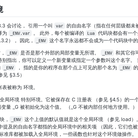
境
3.3.3 会讨论， 引用一个叫
的自由名字（指在任何层级都未
var
译为
。 此外，每个被编译的
代码块都会有一个
_ENV.var
Lua
.3.2）， 因此，
这个名字永远都不会成为一个代码块中的
_ENV
时，
是否是那个外部的局部变量无所谓。
和其它你
_ENV
_ENV
特别指出，你可以定义一个新变量或指定一个参数叫这个名字。 
的
， 指的是你的程序在那个点上可见的那个名为
的
_ENV
_ENV
 §3.5）
表被称为 环境。
全局环境 特别环境。它被保存在 C 注册表 （参见 §4.5）的一
变量 _G 被初始化为这个值。 （_G 不被内部任何地方使用。）
块，
这个上值的默认值就是这个全局环境 （参见 load）
_ENV
中提及的自由名字都指的全局环境中的相关项 （因此，它们也被
的标准库都被加载入全局环境，一些函数也针对这个环境做操作。