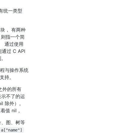
lua_newtable
luaL_optstring
lua_newthread
luaL_prepbuffer
数有统一类型
lua_newuserdata
luaL_prepbuffsize
lua_next
luaL_pushresult
块， 有两种
lua_Number
luaL_pushresultsize
，则指一个简
lua_numbertointeger
luaL_ref
 通过使用
lua_pcall
luaL_Reg
通过 C API
lua_pcallk
luaL_requiref
制。
lua_pop
luaL_setfuncs
lua_pushboolean
luaL_setmetatable
程与操作系统
支持。
lua_pushcclosure
luaL_Stream
lua_pushcfunction
luaL_testudata
 之外的所有
lua_pushfstring
luaL_tolstring
或表示不了的运
lua_pushglobaltable
luaL_traceback
l 除外）。
lua_pushinteger
luaL_typename
 nil 。
lua_pushlightuserdata
luaL_unref
录、图、树等
lua_pushliteral
luaL_where
a["name"]
lua_pushlstring