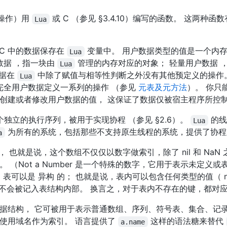
操作）用
或 C （参见 §3.4.10）编写的函数。 这两种函
Lua
将 C 中的数据保存在
变量中。 用户数据类型的值是一个内存
Lua
数据 ，指一块由
管理的内存对应的对象； 轻量用户数据 
Lua
数据在
中除了赋值与相等性判断之外没有其他预定义的操作。
Lua
完全用户数据定义一系列的操作 （参见
元表及元方法
）。 你只能
创建或者修改用户数据的值， 这保证了数据仅被宿主程序所控
了一个独立的执行序列，被用于实现协程 （参见 §2.6）。
的线
Lua
为所有的系统，包括那些不支持原生线程的系统，提供了协程
a
组， 也就是说，这个数组不仅仅以数字做索引，除了 nil 和 NaN
 （Not a Number 是一个特殊的数字，它用于表示未定义
） 表可以是 异构 的； 也就是说，表内可以包含任何类型的值（ ni
 就不会被记入表结构内部。 换言之，对于表内不存在的键，都对应着值
据结构， 它可被用于表示普通数组、序列、符号表、集合、记
使用域名作为索引。 语言提供了
这样的语法糖来替代
a.name