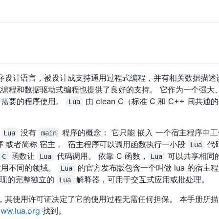
序设计语言，被设计成支持通用过程式编程，并有相关数据描述设
编程和数据驱动式编程也提供了良好的支持。 它作为一个强大
何需要的程序使用。
由 clean C（标准 C 和 C++ 间共
Lua
，
没有
程序的概念： 它只能 嵌入 一个宿主程序中工
Lua
main
序 或者简称 宿主 。 宿主程序可以调用函数执行一小段
代
Lua
函数让
代码调用。 依靠 C 函数，
可以共享相同
C
Lua
Lua
适用不同的领域。
的官方发布版包含一个叫做 lua 的宿主程
Lua
现的完整独立的
解释器，可用于交互式应用或批处理。
Lua
，其使用许可证决定了它的使用过程无需任何担保。 本手册所描
ww.lua.org
找到。