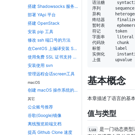
搭建 Shadowsocks 服务器
部署 YApi 平台
搭建 OpenStack
安装 pip 工具
修改 ssh 端口号的方法
在CentOS 上编译安装 Swift
使用免费 SSL 证书支持 HTTPS 访问
安装使用 svn
管理远程会话screen工具
基本概念
macOS
创建 macOS 操作系统的 App 图标文件 icons
本章描述了语言的基
其它
公众账号推荐
值与类型
谷歌(Google)镜像
离线预览前端文档
是一门动态类型语
Lua
提高 Github Clone 速度