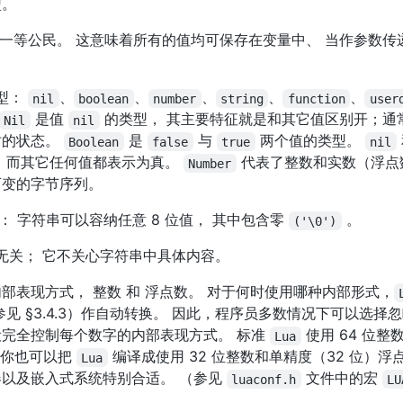
型。
一等公民。 这意味着所有的值均可保存在变量中、 当作参数传
。
型：
、
、
、
、
、
nil
boolean
number
string
function
user
是值
的类型， 其主要特征就是和其它值区别开；通
Nil
nil
时的状态。
是
与
两个值的类型。
Boolean
false
true
nil
 而其它任何值都表示为真。
代表了整数和实数（浮点
Number
变的字节序列。
的： 字符串可以容纳任意 8 位值， 其中包含零
。
('\0')
无关； 它不关心字符串中具体内容。
部表现方式， 整数 和 浮点数。 对于何时使用哪种内部形式，
见 §3.4.3）作自动转换。 因此，程序员多数情况下可以选择
完全控制每个数字的内部表现方式。 标准
使用 64 位整
Lua
但你也可以把
编译成使用 32 位整数和单精度（32 位）浮点
Lua
以及嵌入式系统特别合适。 （参见
文件中的宏
luaconf.h
LU