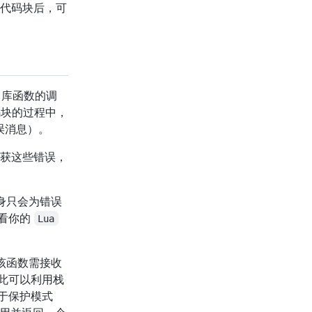
lua_tolstring
一个代码块后，可
lua_tonumber
lua_tonumberx
lua_topointer
lua_tostring
库函数的调
lua_tothread
块的过程中，
lua_touserdata
误消息）。
lua_type
lua_typename
获这些错误，
lua_Unsigned
lua_upvalueindex
身只会为错误
lua_version
就看你的
Lua
lua_Writer
lua_xmove
lua_yield
。 该函数需接收
lua_yieldk
此可以利用栈
于保护模式