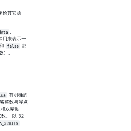
lua_isfunction
luaL_getmetatable
math.randomseed
lua_isinteger
luaL_getsubtable
math.sin
递给其它函
lua_islightuserdata
luaL_gsub
math.sqrt
lua_isnil
luaL_len
math.tan
、
data
lua_isnone
luaL_loadbuffer
math.tointeger
常用来表示一
lua_isnoneornil
luaL_loadbufferx
math.type
和
都
false
lua_isnumber
luaL_loadfile
math.ult
数）。
lua_isstring
luaL_loadfilex
lua_istable
luaL_loadstring
lua_isthread
luaL_newlib
lua_isuserdata
luaL_newlibtable
lua_isyieldable
luaL_newmetatable
lua_KContext
luaL_newstate
有明确的
Lua
lua_KFunction
luaL_openlibs
忽略整数与浮点
lua_len
luaL_optinteger
数和双精度
数。 以 32
lua_load
luaL_optlstring
A_32BITS
lua_newstate
luaL_optnumber