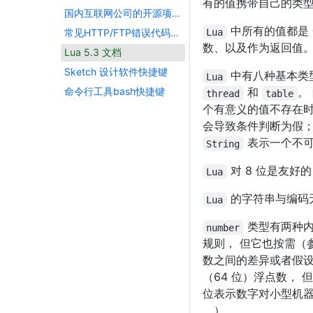
有的值携带自己的类
国内互联网公司的开源项目汇总
中所有的值都是 
Lua
常见HTTP/FTP错误代码大全
数、以及作为返回值
Lua 5.3 文档
Sketch 设计软件快捷键
中有八种基本类
Lua
命令行工具bash快捷键
和
。
thread
table
个有意义的值不存在
会导致条件判断为假；
表示一个不可
String
对 8 位是友好
Lua
的字符串与编码
Lua
类型有两种内
number
规则， 但它也按需（参
数之间的差异或者假设
（64 位）浮点数， 
位表示数字对小型机器
。）