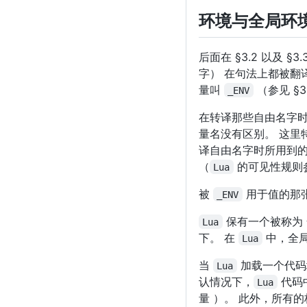
环境与全局环
后面在 §3.2 以及 §
字） 在句法上都被翻
量叫
（参见 §3
_ENV
在转译那些自由名字
量名没有区别。 这里
译自由名字时所用到
（
的可见性规则参见
Lua
被
用于值的那张
_ENV
保有一个被称为 
Lua
下。 在
中，全局
Lua
当
加载一个代码
Lua
认情况下，
代码
Lua
量 ）。 此外，所有