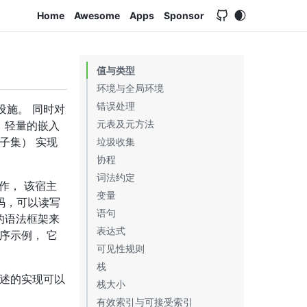
Home
Awesome
Apps
Sponsor
值与类型
环境与全局环境
错误处理
施。 同时对
元表及元方法
、轻量的嵌入
通的子集） 实现
垃圾收集
协程
垃圾收集元方法
词法约定
弱表
作， 该宿主
变量
码，可以读写
语句
的语法框架来
表达式
语句块
序示例， 它
可见性规则
代码块
数学运算操作符
栈
赋值
位操作符
述的实现可以
栈大小
控制结构
强制转换
有效索引与可接受索引
For 语句
比较操作符