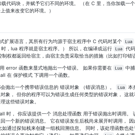
file）加载代码块，并赋予它们不同的环境。 （在 C 里，当你加载
个上值来改变它的环境。）
式扩展语言，其所有行为均源于宿主程序中 C 代码对某个
Lua
时，lua 程序就是宿主程序。） 所以，在编译或运行
代码
Lua
控制权都返回给宿主，由宿主负责采取恰当的措施（比如打印错
 error 函数来显式地抛出一个错误。 如果你需要在
中捕
Lua
xpcall 在 保护模式 下调用一个函数。
会抛出一个携带错误信息的 错误对象 （错误消息）。
本
Lua
对象， 但你的程序可以为错误生成任何类型的错误对象， 这
处理这些错误对象。
lua_pcall 时， 你应该提供一个 消息处理函数 用于错误抛出时调用
回一个新的错误消息。 它在错误发生后栈尚未展开时调用， 因
比如通过探知栈来创建一组栈回溯信息。 同时，该处理函数也处