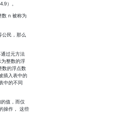
4.9）。
lua_pushnil
lua_pushnumber
数 n 被称为
lua_pushstring
lua_pushthread
等公民，那么
lua_pushvalue
lua_pushvfstring
lua_rawequal
不通过元方法
lua_rawget
表示为整数的浮
为整数的浮点数
lua_rawgeti
实际被插入表中的
lua_rawgetp
表中的不同
lua_rawlen
lua_rawset
lua_rawseti
们的值，而仅
lua_rawsetp
的操作， 这些
lua_Reader
lua_register
lua_replace