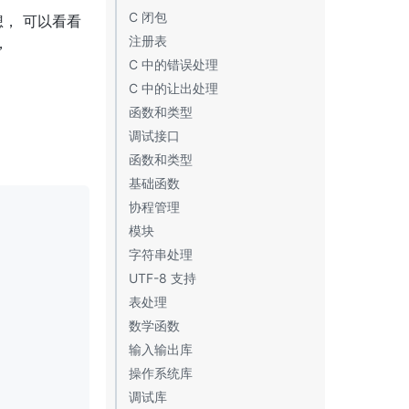
C 闭包
函数调用语句
逻辑操作符
， 可以看看
注册表
局部声明
字符串连接
，
C 中的错误处理
取长度操作符
C 中的让出处理
优先级
函数和类型
表构建
调试接口
函数调用
lua_absindex
函数和类型
函数定义
lua_Alloc
lua_Debug
基础函数
lua_arith
lua_gethook
luaL_addchar
协程管理
lua_atpanic
lua_gethookcount
luaL_addlstring
assert
模块
lua_call
lua_gethookmask
luaL_addsize
collectgarbage
coroutine.create
字符串处理
lua_callk
lua_getinfo
luaL_addstring
dofile
coroutine.isyieldable
require
UTF-8 支持
lua_CFunction
lua_getlocal
luaL_addvalue
error
coroutine.resume
package.config
string.byte
表处理
lua_checkstack
lua_getstack
luaL_argcheck
_G
coroutine.running
package.cpath
string.char
utf8.char
数学函数
lua_close
lua_getupvalue
luaL_argerror
ipairs
coroutine.status
package.loaded
string.dump
utf8.codes
table.concat
输入输出库
lua_compare
lua_Hook
luaL_Buffer
load
coroutine.wrap
package.loadlib
string.find
utf8.codepoint
table.insert
math.abs
操作系统库
lua_concat
lua_sethook
luaL_buffinit
loadfile
coroutine.yield
package.path
string.format
utf8.len
table.move
math.acos
io.close
调试库
lua_copy
lua_setlocal
luaL_buffinitsize
next
package.preload
string.gmatch
utf8.offset
table.pack
math.asin
io.flush
os.clock