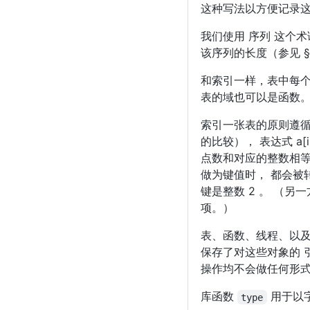
这种写法以方便记录这
我们使用 序列 这个
该序列的长度（参见 §3
和索引一样，表中每个
表的域也可以是函数。 这
索引一张表的原则遵循语
的比较）， 表达式 a
点数和对应的整数相等 
做为键值时， 都会被转换
键是整数 2 。 （另一
项。）
表、函数、线程、以
保存了对这些对象的 
操作均不会做任何形
库函数
用于以字
type