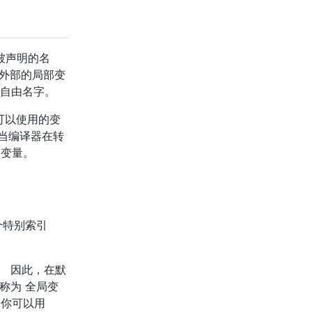
lua_resume
lua_rotate
lua_setallocf
被声明的名
lua_setfield
外部的局部变
lua_setglobal
自由名字。
lua_seti
可以使用的变
lua_setmetatable
当编译器在转
lua_settable
变量。
lua_settop
lua_setuservalue
lua_State
lua_status
个特别索引
lua_stringtonumber
lua_toboolean
lua_tocfunction
。 因此，在默
lua_tointeger
称为 全局变
lua_tointegerx
 你可以用