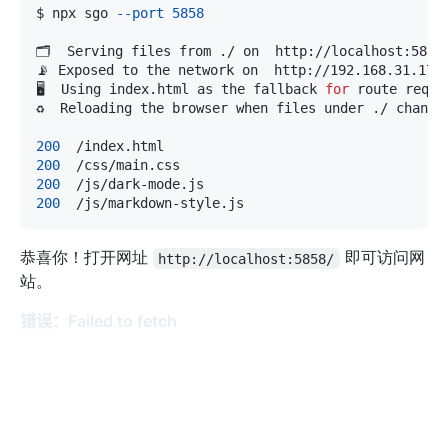
$ npx sgo 
--port
5858
🖥  Using index.html as the fallback 
for
200
200
200
200
恭喜你！打开网址
即可访问网
http://localhost:5858/
站。