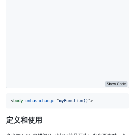
<
p
id
=
"
demo
"
>
</
p
>
<
script
>
// 使用 location.hash 属性更改锚点部分
function
changePart
(
)
{
location
.
hash
=
"part5"
;
var
 x 
=
"锚部分现在是："
+
location
.
hash
;
document
.
getElementById
(
"demo"
)
.
innerHTML
=
 x
;
}
// 如果锚部分发生更改，则提醒一些文本
function
myFunction
(
)
{
alert
(
"锚部分变了！"
)
;
}
</
script
>
</
body
>
</
html
>
Show Code
<
body
onhashchange
=
"
myFunction()
"
>
定义和使用