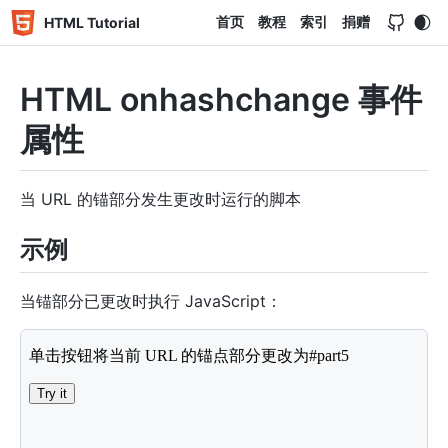
首页
教程
索引
捐赠
HTML Tutorial
HTML onhashchange 事件
属性
当 URL 的锚部分发生更改时运行的脚本
示例
当锚部分已更改时执行 JavaScript：
<!
DOCTYPE
html
>
<
html
>
<
body
onhashchange
=
"
myFunction()
"
>
<
p
>
单击按钮将当前 URL 的锚点部分更改为#part5
</
p
>
<
button
onclick
=
"
changePart
(
)
"
>
Try it
</
button
>