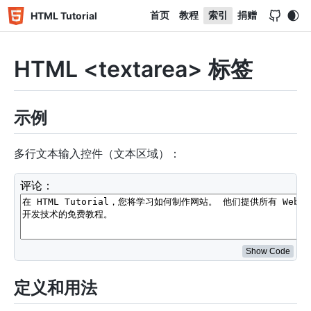
首页
教程
索引
捐赠
HTML Tutorial
HTML <textarea> 标签
示例
多行文本输入控件（文本区域）：
<
label
for
=
"
review
"
>
评论：
</
label
>
<
br
>
<
textarea
id
=
"
review
"
name
=
"
review
"
rows
=
"
4
"
cols
=
"
</
textarea
>
Show Code
定义和用法