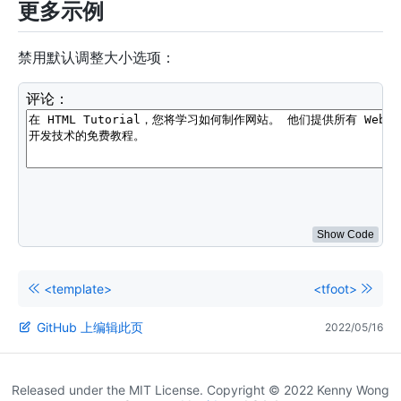
更多示例
禁用默认调整大小选项：
<
style
>
textarea
{
resize
:
 none
;
}
</
style
>
<
label
for
=
"
review
"
>
评论：
</
label
>
<
br
>
<
textarea
id
=
"
review
"
name
=
"
review
"
rows
=
"
4
"
cols
=
"
</
textarea
>
Show Code
<template>
<tfoot>
GitHub 上编辑此页
2022/05/16
Released under the MIT License. Copyright © 2022 Kenny Wong