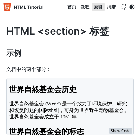
首页
教程
索引
捐赠
HTML Tutorial
HTML <section> 标签
示例
文档中的两个部分：
<
section
>
<
h2
>
世界自然基金会历史
</
h2
>
<
p
>
世界自然基金会 (WWF) 是一个致力于环境保护、研究和恢
</
section
>
<
section
>
<
h2
>
世界自然基金会的标志
</
h2
>
<
p
>
熊猫已成为世界自然基金会的象征。 世界自然基金会著名的
</
section
>
Show Code