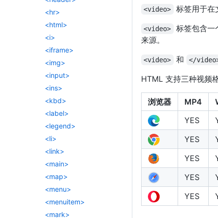
标签用于在
<video>
<hr>
<html>
标签包含一
<video>
<i>
来源。
<iframe>
和
<video>
</video
<img>
<input>
HTML 支持三种视频格
<ins>
<kbd>
浏览器
MP4
<label>
YES
<legend>
YES
<li>
<link>
YES
<main>
YES
<map>
<menu>
YES
<menuitem>
<mark>