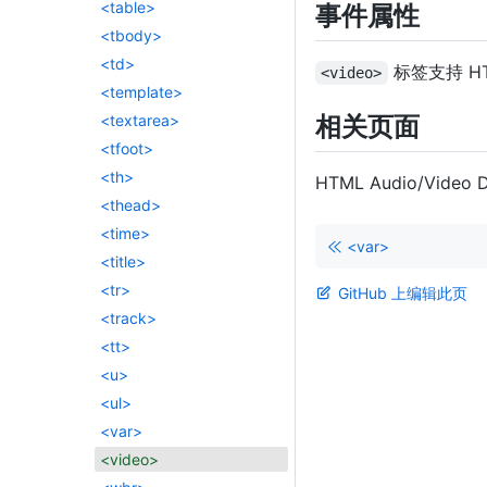
<table>
事件属性
<tbody>
<td>
标签支持 HT
<video>
<template>
相关页面
<textarea>
<tfoot>
<th>
HTML Audio/Video
<thead>
<time>
<var>
<title>
<tr>
GitHub 上编辑此页
<track>
<tt>
<u>
<ul>
<var>
<video>