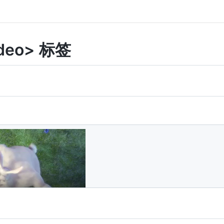
ideo> 标签
"
controls
>
ideo/mp4
"
src
=
"
../assets/mov_bbb.mp4
"
>
ideo/ogm
"
src
=
"
../assets/mov_bbb.ogm
"
>