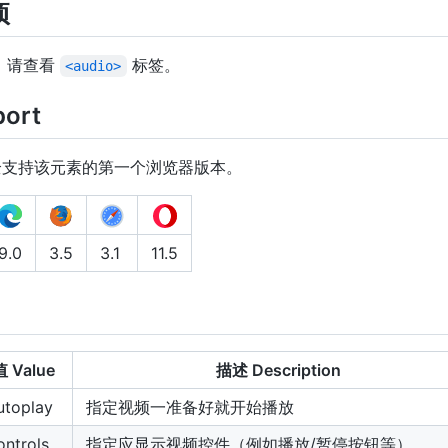
项
，请查看
标签。
<audio>
port
全支持该元素的第一个浏览器版本。
9.0
3.5
3.1
11.5
值 Value
描述 Description
utoplay
指定视频一准备好就开始播放
ontrols
指定应显示视频控件（例如播放/暂停按钮等）