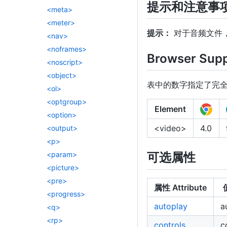
提示和注意事
<meta>
<meter>
提示：
对于音频文件
<nav>
<noframes>
Browser Sup
<noscript>
<object>
表中的数字指定了完
<ol>
<optgroup>
Element
<option>
<video>
4.0
<output>
<p>
<param>
可选属性
<picture>
<pre>
属性 Attribute
<progress>
autoplay
a
<q>
<rp>
controls
c