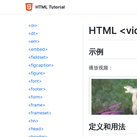
<dialog>
HTML Tutorial
<dir>
<div>
<dl>
HTML <v
<dt>
<em>
<embed>
示例
<fieldset>
<figcaption>
播放视频：
<figure>
<font>
<
video
width
=
"
320
<footer>
<
source
type
=
"
v
<
source
type
=
"
v
<form>
<frame>
</
video
>
<frameset>
<hn>
定义和用法
<head>
<header>