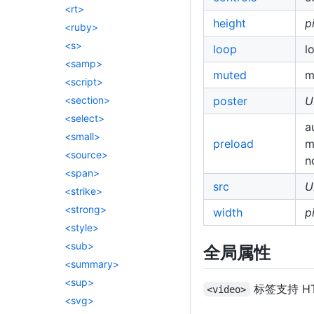
<rt>
height
p
<ruby>
<s>
loop
l
<samp>
muted
m
<script>
poster
U
<section>
<select>
a
<small>
preload
m
<source>
n
<span>
src
U
<strike>
<strong>
width
p
<style>
<sub>
全局属性
<summary>
<sup>
标签支持 HT
<video>
<svg>