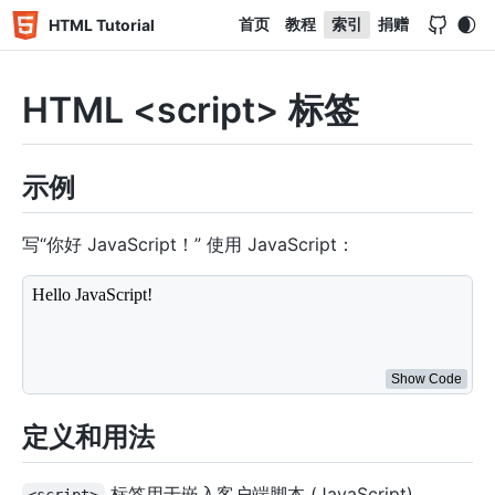
首页
教程
索引
捐赠
HTML Tutorial
HTML <script> 标签
示例
写“你好 JavaScript！” 使用 JavaScript：
<
div
id
=
"
demo
"
>
</
div
>
<
script
>
document
.
getElementById
(
"demo"
)
.
innerHTML
=
"Hell
</
script
>
Show Code
定义和用法
标签用于嵌入客户端脚本 (JavaScript)。
<script>