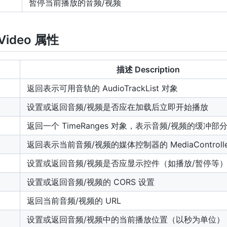
暂停当前播放的音频/视频
/Video 属性
描述 Description
返回表示可用音轨的 AudioTrackList 对象
设置或返回音频/视频是否应在加载后立即开始播放
返回一个 TimeRanges 对象，表示音频/视频的缓冲部
返回表示当前音频/视频的媒体控制器的 MediaControlle
设置或返回音频/视频是否应显示控件（如播放/暂停等
设置或返回音频/视频的 CORS 设置
返回当前音频/视频的 URL
设置或返回音频/视频中的当前播放位置（以秒为单位）