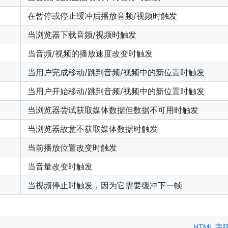
在暂停或停止缓冲后播放音频/视频时触发
当浏览器下载音频/视频时触发
当音频/视频的播放速度改变时触发
当用户完成移动/跳到音频/视频中的新位置时触发
当用户开始移动/跳到音频/视频中的新位置时触发
当浏览器尝试获取媒体数据但数据不可用时触发
当浏览器故意不获取媒体数据时触发
当前播放位置改变时触发
当音量改变时触发
当视频停止时触发，因为它需要缓冲下一帧
HTML 字符