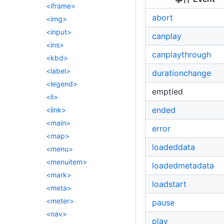
<iframe>
abort
<img>
<input>
canplay
<ins>
canplaythrough
<kbd>
<label>
durationchange
<legend>
emptied
<li>
ended
<link>
<main>
error
<map>
loadeddata
<menu>
<menuitem>
loadedmetadata
<mark>
loadstart
<meta>
<meter>
pause
<nav>
play