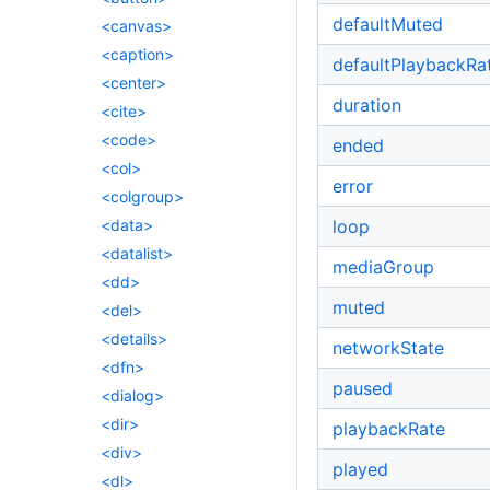
defaultMuted
<canvas>
<caption>
defaultPlaybackRa
<center>
duration
<cite>
<code>
ended
<col>
error
<colgroup>
loop
<data>
<datalist>
mediaGroup
<dd>
muted
<del>
<details>
networkState
<dfn>
paused
<dialog>
<dir>
playbackRate
<div>
played
<dl>