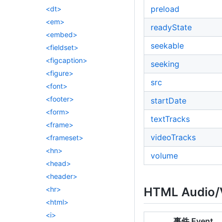
preload
<dt>
<em>
readyState
<embed>
seekable
<fieldset>
<figcaption>
seeking
<figure>
src
<font>
<footer>
startDate
<form>
textTracks
<frame>
videoTracks
<frameset>
<hn>
volume
<head>
<header>
HTML Audio
<hr>
<html>
<i>
事件 Event