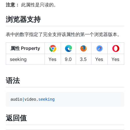
注意：
此属性是只读的。
浏览器支持
表中的数字指定了完全支持该属性的第一个浏览器版本。
属性 Property
seeking
Yes
9.0
3.5
Yes
Yes
语法
audio
|
video
.
seeking
返回值