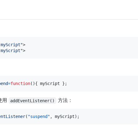
"
myScript
"
>
"
myScript
"
>
pend
=
function
(
)
{
 myScript 
}
;
使用
方法：
addEventListener()
entListener
(
"suspend"
,
 myScript
)
;