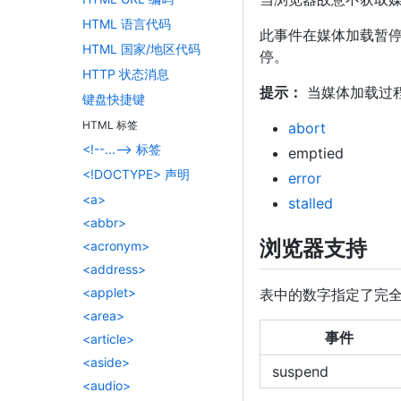
HTML 语言代码
此事件在媒体加载暂停
HTML 国家/地区代码
停。
HTTP 状态消息
提示：
当媒体加载过
键盘快捷键
HTML 标签
abort
<!--...--> 标签
emptied
<!DOCTYPE> 声明
error
<a>
stalled
<abbr>
浏览器支持
<acronym>
<address>
<applet>
表中的数字指定了完
<area>
事件
<article>
<aside>
suspend
<audio>