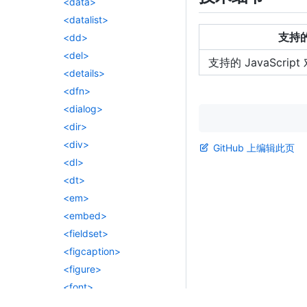
<data>
<datalist>
支持的
<dd>
<del>
支持的 JavaScript
<details>
<dfn>
<dialog>
<dir>
<div>
GitHub 上编辑此页
<dl>
<dt>
<em>
<embed>
<fieldset>
<figcaption>
<figure>
<font>
<footer>