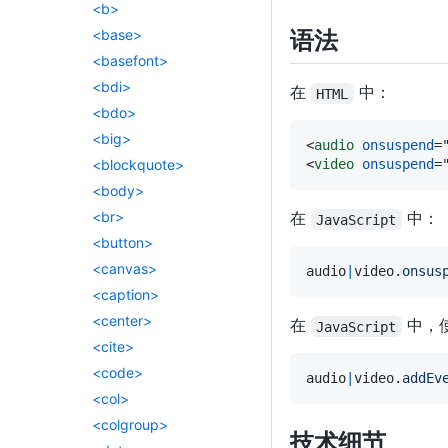
<b>
<base>
语法
<basefont>
<bdi>
在
中：
HTML
<bdo>
<big>
<
audio
onsuspend
=
<blockquote>
<
video
onsuspend
=
<body>
<br>
在
中：
JavaScript
<button>
<canvas>
audio
|
video
.
onsus
<caption>
<center>
在
中，
JavaScript
<cite>
<code>
audio
|
video
.
addEv
<col>
<colgroup>
技术细节