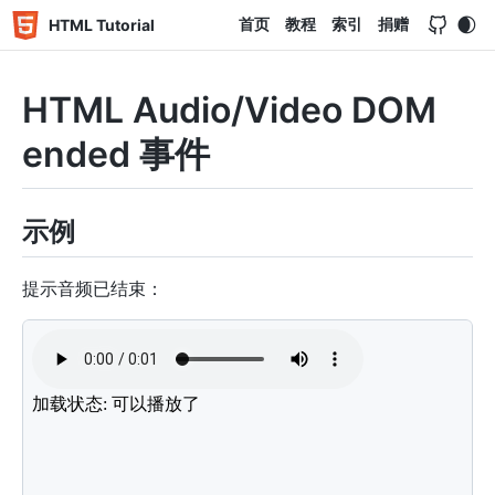
首页
教程
索引
捐赠
HTML Tutorial
HTML Audio/Video DOM
ended 事件
示例
提示音频已结束：
<
audio
id
=
"
myAudio
"
controls
>
<
source
src
=
"
../../../assets/horse.ogg
"
type
=
"
aud
<
source
src
=
"
../../../assets/horse.mp3
"
type
=
"
aud
</
audio
>
<
div
>
加载状态: 
<
span
id
=
"
info
"
>
可以播放了
</
span
>
<
div
>
<
script
>
var
 aud 
=
document
.
getElementById
(
"myAudio"
)
;