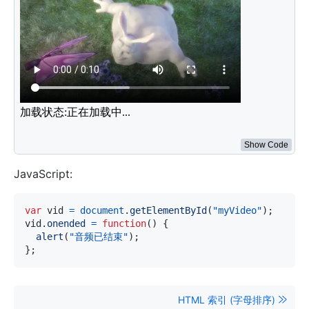
<
source
src
=
"
../../../assets/mov_bbb.mp4
"
type
=
"
v
<
source
src
=
"
../../../assets/mov_bbb.ogg
"
type
=
"
v
</
video
>
<
div
>
加载状态:
<
span
id
=
"
info
"
>
正在加载中...
</
span
>
<
di
<
script
>
var
 vid 
=
document
.
getElementById
(
"myVideo"
)
;
  vid
.
onended
=
function
(
)
{
document
.
getElementById
(
'info'
)
.
innerHTML
=
'音
}
;
</
script
>
Show Code
JavaScript:
var
 vid 
=
document
.
getElementById
(
"myVideo"
)
;
vid
.
onended
=
function
(
)
{
alert
(
"音频已结束"
)
;
}
;
HTML 索引 (字母排序)