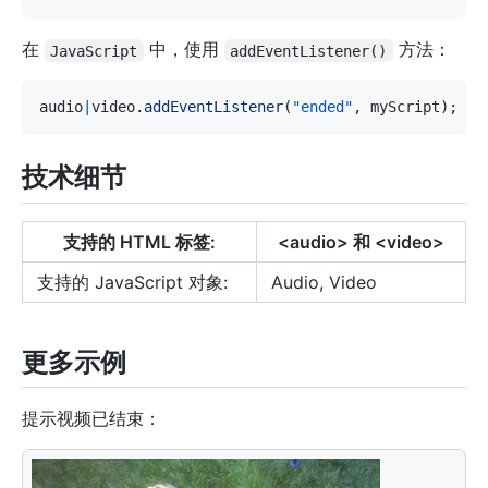
在
中，使用
方法：
JavaScript
addEventListener()
audio
|
video
.
addEventListener
(
"ended"
,
 myScript
)
;
技术细节
支持的 HTML 标签:
<audio> 和 <video>
支持的 JavaScript 对象:
Audio, Video
更多示例
提示视频已结束：
<
video
id
=
"
myVideo
"
width
=
"
320
"
height
=
"
176
"
contro