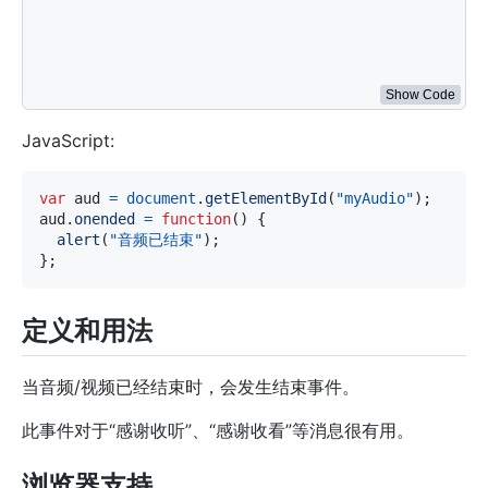
aud
.
onended
=
function
(
)
{
document
.
getElementById
(
'info'
)
.
innerHTML
=
'音频
}
;
</
script
>
Show Code
JavaScript:
var
 aud 
=
document
.
getElementById
(
"myAudio"
)
;
aud
.
onended
=
function
(
)
{
alert
(
"音频已结束"
)
;
}
;
定义和用法
当音频/视频已经结束时，会发生结束事件。
此事件对于“感谢收听”、“感谢收看”等消息很有用。
浏览器支持