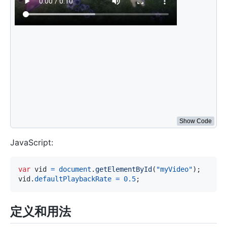
<
script
>
var
 vid 
=
document
.
getElementById
(
"myVideo"
)
;
function
getPlaySpeed
(
)
{
alert
(
vid
.
defaultPlaybackRate
)
;
}
function
setPlaySpeed
(
)
{
  vid
.
defaultPlaybackRate
=
0.5
;
  vid
.
load
(
)
;
}
</
script
>
Show Code
JavaScript:
var
 vid 
=
document
.
getElementById
(
"myVideo"
)
;
vid
.
defaultPlaybackRate
=
0.5
;
定义和用法