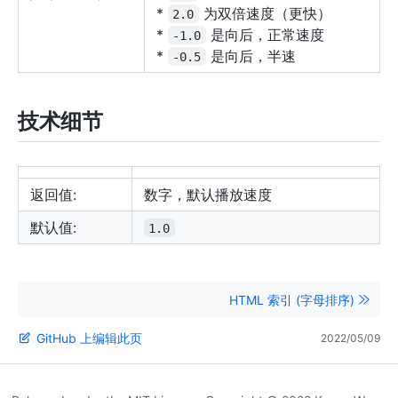
*
为双倍速度（更快）
2.0
*
是向后，正常速度
-1.0
*
是向后，半速
-0.5
技术细节
返回值:
数字，默认播放速度
默认值:
1.0
HTML 索引 (字母排序)
GitHub 上编辑此页
2022/05/09