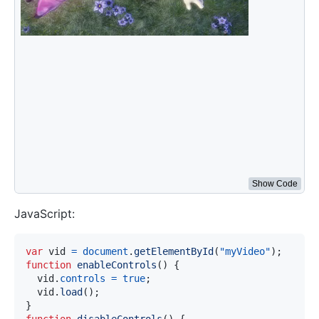
var
 vid 
=
document
.
getElementById
(
"myVideo"
)
;
function
enableControls
(
)
{
    vid
.
controls
=
true
;
    vid
.
load
(
)
;
}
function
disableControls
(
)
{
    vid
.
controls
=
false
;
    vid
.
load
(
)
;
}
function
checkControls
(
)
{
alert
(
vid
.
controls
)
;
}
</
script
>
Show Code
JavaScript:
var
 vid 
=
document
.
getElementById
(
"myVideo"
)
;
function
enableControls
(
)
{
  vid
.
controls
=
true
;
  vid
.
load
(
)
;
}
function
disableControls
(
)
{