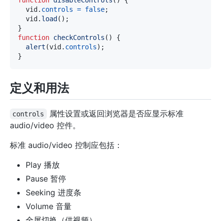
  vid
.
controls
=
false
;
  vid
.
load
(
)
;
}
function
checkControls
(
)
{
alert
(
vid
.
controls
)
;
}
定义和用法
属性设置或返回浏览器是否应显示标准
controls
audio/video 控件。
标准 audio/video 控制应包括：
Play 播放
Pause 暂停
Seeking 进度条
Volume 音量
全屏切换（供视频）