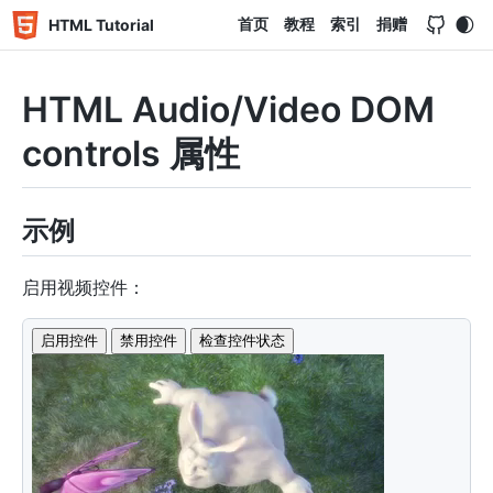
首页
教程
索引
捐赠
HTML Tutorial
HTML Audio/Video DOM
controls 属性
示例
启用视频控件：
<
button
onclick
=
"
enableControls
(
)
"
type
=
"
button
"
>
启
<
button
onclick
=
"
disableControls
(
)
"
type
=
"
button
"
>
<
button
onclick
=
"
checkControls
(
)
"
type
=
"
button
"
>
检查
<
video
id
=
"
myVideo
"
width
=
"
320
"
height
=
"
176
"
>
<
source
src
=
"
../../../assets/mov_bbb.mp4
"
type
=
"
v
</
video
>
<
script
>