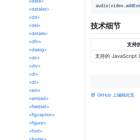
<data>
audio
|
video
.
addEv
<datalist>
<dd>
技术细节
<del>
<details>
<dfn>
支持的
<dialog>
支持的 JavaScript
<dir>
<div>
<dl>
<dt>
<em>
GitHub 上编辑此页
<embed>
<fieldset>
<figcaption>
<figure>
<font>
<footer>