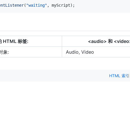
entListener
(
"waiting"
,
 myScript
)
;
 HTML 标签:
<audio> 和 <video
 对象:
Audio, Video
HTML 索引