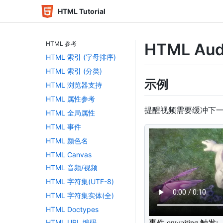
HTML Tutorial
HTML 参考
HTML Aud
HTML 索引 (字母排序)
HTML 索引 (分类)
示例
HTML 浏览器支持
HTML 属性参考
提醒视频需要缓冲下
HTML 全局属性
HTML 事件
<
video
id
=
"
myVide
HTML 颜色名
<
source
src
=
"
..
HTML Canvas
<
source
src
=
"
..
HTML 音频/视频
</
video
>
HTML 字符集(UTF-8)
<
div
>
事件 onwaiti
<
script
>
HTML 字符集实体(全)
var
 vid 
=
documen
HTML Doctypes
vid
.
onwaiting
=
f
document
.
getEle
HTML URL 编码