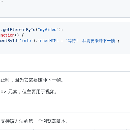
t
.
getElementById
(
"myVideo"
)
;
unction
(
)
{
mentById
(
'info'
)
.
innerHTML
=
'等待！ 我需要缓冲下一帧'
;
停止时，因为它需要缓冲下一帧。
dio> 元素，但主要用于视频。
全支持该方法的第一个浏览器版本。