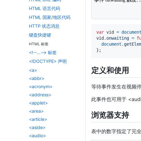
}
;
HTML 语言代码
</
script
>
HTML 国家/地区代码
HTTP 状态消息
var
 vid 
=
documen
键盘快捷键
vid
.
onwaiting
=
f
document
.
getEle
HTML 标签
}
;
<!--...--> 标签
<!DOCTYPE> 声明
定义和使用
<a>
<abbr>
等待事件发生在视频
<acronym>
<address>
此事件也可用于 <au
<applet>
<area>
浏览器支持
<article>
<aside>
表中的数字指定了完
<audio>