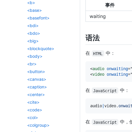
<b>
事件
<base>
waiting
<basefont>
<bdi>
<bdo>
语法
<big>
<blockquote>
在
中：
HTML
<body>
<br>
<
audio
onwaiting
=
<button>
<
video
onwaiting
=
<canvas>
<caption>
在
中：
JavaScript
<center>
<cite>
audio
|
video
.
onwai
<code>
<col>
在
中，
JavaScript
<colgroup>