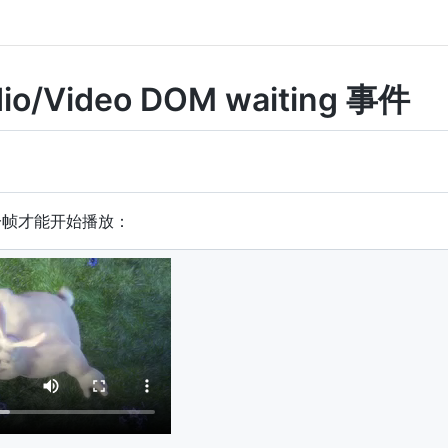
io/Video DOM waiting 事件
一帧才能开始播放：
o
"
width
=
"
320
"
height
=
"
176
"
controls
>
/../../assets/mov_bbb.mp4
"
type
=
"
video/mp4
"
>
/../../assets/mov_bbb.ogg
"
type
=
"
video/ogg
"
>
ng 触发: 
<
span
id
=
"
info
"
>
....
</
span
>
<
div
>
t
.
getElementById
(
"myVideo"
)
;
unction
(
)
{
mentById
(
'info'
)
.
innerHTML
=
'等待！ 我需要缓冲下一帧'
;