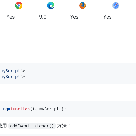
Yes
9.0
Yes
Yes
"
myScript
"
>
"
myScript
"
>
ting
=
function
(
)
{
 myScript 
}
;
使用
方法：
addEventListener()