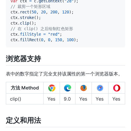
var
 ctx 
=
 c
.
getContext
(
"2d"
)
;
// 裁剪一个矩形区域
ctx
.
rect
(
50
,
20
,
200
,
120
)
;
ctx
.
stroke
(
)
;
ctx
.
clip
(
)
;
// 在 clip() 之后绘制红色矩形
ctx
.
fillStyle
=
"red"
;
ctx
.
fillRect
(
0
,
0
,
150
,
100
)
;
浏览器支持
表中的数字指定了完全支持该属性的第一个浏览器版本。
方法 Method
clip()
Yes
9.0
Yes
Yes
Yes
定义和用法