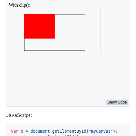
// 绘制红色矩形
ctx
.
fillStyle
=
"red"
;
ctx
.
fillRect
(
0
,
0
,
150
,
100
)
;
</
script
>
<
div
>
With clip():
</
div
>
<
canvas
id
=
"
myCanvas2
"
width
=
"
300
"
height
=
"
150
"
sty
<
script
>
var
 c 
=
document
.
getElementById
(
"myCanvas2"
)
;
var
 ctx 
=
 c
.
getContext
(
"2d"
)
;
// 裁剪一个矩形区域
ctx
.
rect
(
50
,
20
,
200
,
120
)
;
ctx
.
stroke
(
)
;
ctx
.
clip
(
)
;
// 绘制红色矩形 after clip()
ctx
.
fillStyle
=
"red"
;
ctx
.
fillRect
(
0
,
0
,
150
,
100
)
;
</
script
>
Show Code
JavaScript:
var
 c 
=
document
.
getElementById
(
"myCanvas"
)
;