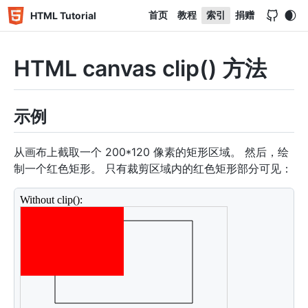
首页
教程
索引
捐赠
HTML Tutorial
HTML canvas clip() 方法
示例
从画布上截取一个 200*120 像素的矩形区域。 然后，绘
制一个红色矩形。 只有裁剪区域内的红色矩形部分可见：
<
div
>
Without clip():
</
div
>
<
canvas
id
=
"
myCanvas
"
width
=
"
300
"
height
=
"
150
"
styl
<
script
>
var
 c 
=
document
.
getElementById
(
"myCanvas"
)
;
var
 ctx 
=
 c
.
getContext
(
"2d"
)
;
// 画一个矩形
ctx
.
rect
(
50
,
20
,
200
,
120
)
;
ctx
.
stroke
(
)
;