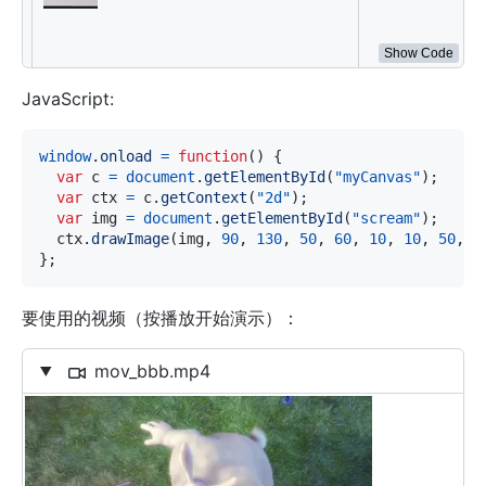
}
;
</
script
>
Show Code
JavaScript:
window
.
onload
=
function
(
)
{
var
 c 
=
document
.
getElementById
(
"myCanvas"
)
;
var
 ctx 
=
 c
.
getContext
(
"2d"
)
;
var
 img 
=
document
.
getElementById
(
"scream"
)
;
  ctx
.
drawImage
(
img
,
90
,
130
,
50
,
60
,
10
,
10
,
50
,
6
}
;
要使用的视频（按播放开始演示）：
mov_bbb.mp4