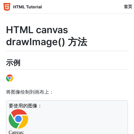
首页
HTML Tutorial
HTML canvas
drawImage() 方法
示例
将图像绘制到画布上：
<
div
>
要使用的图像：
</
div
>
<
img
id
=
"
scream
"
width
=
"
65
"
height
=
"
65
"
src
=
"
../ass
<
div
>
Canvas:
</
div
>
<
canvas
id
=
"
myCanvas
"
width
=
"
240
"
height
=
"
297
"
styl