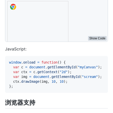
<
script
>
window
.
onload
=
function
(
)
{
var
 c 
=
document
.
getElementById
(
"myCanvas"
)
;
var
 ctx 
=
 c
.
getContext
(
"2d"
)
;
var
 img 
=
document
.
getElementById
(
"scream"
)
;
  ctx
.
drawImage
(
img
,
10
,
10
)
;
}
</
script
>
Show Code
JavaScript:
window
.
onload
=
function
(
)
{
var
 c 
=
document
.
getElementById
(
"myCanvas"
)
;
var
 ctx 
=
 c
.
getContext
(
"2d"
)
;
var
 img 
=
document
.
getElementById
(
"scream"
)
;
  ctx
.
drawImage
(
img
,
10
,
10
)
;
}
;
浏览器支持