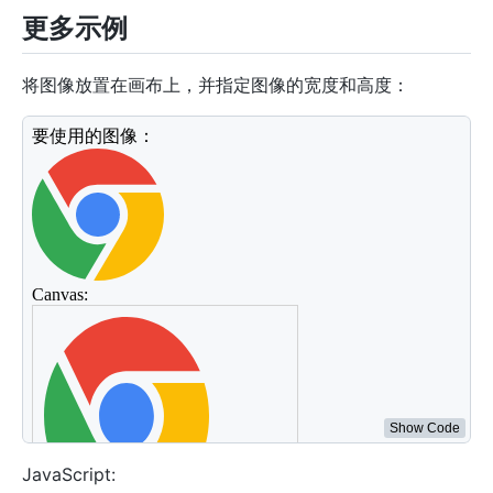
更多示例
将图像放置在画布上，并指定图像的宽度和高度：
<
div
>
要使用的图像：
</
div
>
<
img
id
=
"
scream
"
width
=
"
120
"
height
=
"
120
"
src
=
"
../a
<
div
>
Canvas:
</
div
>
<
canvas
id
=
"
myCanvas
"
width
=
"
240
"
height
=
"
297
"
styl
<
script
>
window
.
onload
=
function
(
)
{
var
 c 
=
document
.
getElementById
(
"myCanvas"
)
;
var
 ctx 
=
 c
.
getContext
(
"2d"
)
;
var
 img 
=
document
.
getElementById
(
"scream"
)
;
  ctx
.
drawImage
(
img
,
10
,
10
,
150
,
180
)
;
}
</
script
>
Show Code
JavaScript: