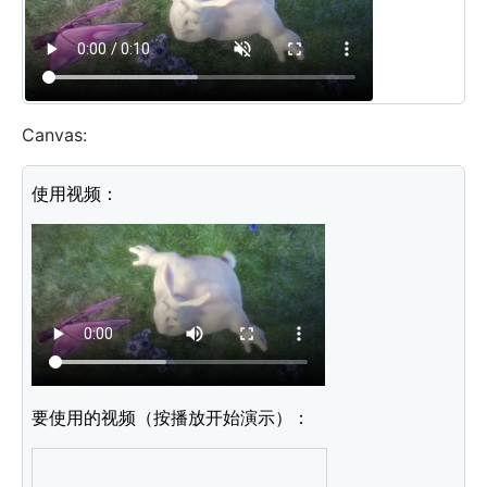
Canvas:
<
p
>
使用视频：
</
p
>
<
video
id
=
"
video1
"
controls
width
=
"
270
"
autoplay
>
<
source
src
=
"
../assets/mov_bbb.mp4
"
type
=
'
video/m
</
video
>
<
p
>
要使用的视频（按播放开始演示）：
</
p
>
<
canvas
id
=
"
myCanvas
"
width
=
"
270
"
height
=
"
135
"
styl
<
script
>
var
 v 
=
document
.
getElementById
(
"video1"
)
;
var
 c 
=
document
.
getElementById
(
"myCanvas"
)
;
var
 ctx 
=
 c
.
getContext
(
"2d"
)
;
var
 i
;
v
.
addEventListener
(
"play"
,
function
(
)
{
i 
=
window
.
s