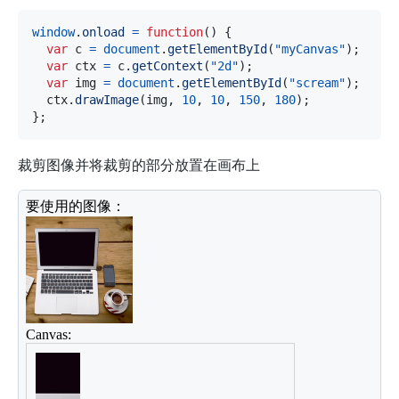
window
.
onload
=
function
(
)
{
var
 c 
=
document
.
getElementById
(
"myCanvas"
)
;
var
 ctx 
=
 c
.
getContext
(
"2d"
)
;
var
 img 
=
document
.
getElementById
(
"scream"
)
;
  ctx
.
drawImage
(
img
,
10
,
10
,
150
,
180
)
;
}
;
裁剪图像并将裁剪的部分放置在画布上
<
div
>
要使用的图像：
</
div
>
<
img
id
=
"
scream
"
src
=
"
../assets/workplace.jpg
"
alt
=
<
div
>
Canvas:
</
div
>
<
canvas
id
=
"
myCanvas
"
width
=
"
300
"
height
=
"
150
"
styl
<
script
>
window
.
onload
=
function
(
)
{
var
 c 
=
document
.
getElementById
(
"myCanvas"
)
;
var
 ctx 
=
 c
.
getContext
(
"2d"
)
;
var
 img 
=
document
.
getElementById
(
"scream"
)
;
  ctx
.
drawImage
(
img
,
90
,
130
,
50
,
60
,
10
,
10
,
50
,
6