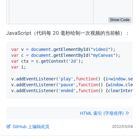
v
.
addEventListener
(
"pause"
,
function
(
)
{
window
.
clea
v
.
addEventListener
(
"ended"
,
function
(
)
{
clearInterv
</
script
>
Show Code
JavaScript（代码每 20 毫秒绘制一次视频的当前帧）：
var
 v 
=
document
.
getElementById
(
"video1"
)
;
var
 c 
=
document
.
getElementById
(
"myCanvas"
)
;
var
 ctx 
=
 c
.
getContext
(
'2d'
)
;
var
 i
;
v
.
addEventListener
(
'play'
,
function
(
)
{
i
=
window
.
setI
v
.
addEventListener
(
'pause'
,
function
(
)
{
window
.
clear
v
.
addEventListener
(
'ended'
,
function
(
)
{
clearInterva
HTML 索引 (字母排序)
GitHub 上编辑此页
2022/05/08