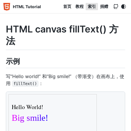
首页
教程
索引
捐赠
HTML Tutorial
HTML canvas fillText() 方
法
示例
写“Hello world!” 和“Big smile!” （带渐变）在画布上，使
用
：
fillText()
<
canvas
id
=
"
myCanvas
"
width
=
"
300
"
height
=
"
150
"
styl
<
script
>
var
 c 
=
document
.
getElementById
(
"myCanvas"
)
;
var
 ctx 
=
 c
.
getContext
(
"2d"
)
;