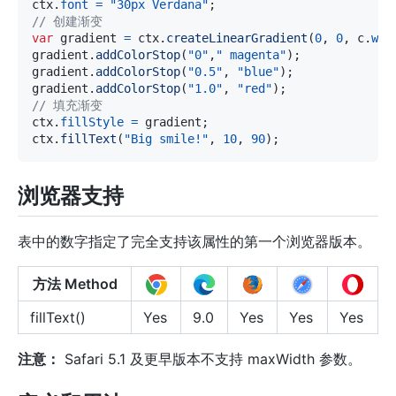
ctx
.
font
=
"30px Verdana"
;
// 创建渐变
var
 gradient 
=
 ctx
.
createLinearGradient
(
0
,
0
,
 c
.
wid
gradient
.
addColorStop
(
"0"
,
" magenta"
)
;
gradient
.
addColorStop
(
"0.5"
,
"blue"
)
;
gradient
.
addColorStop
(
"1.0"
,
"red"
)
;
// 填充渐变
ctx
.
fillStyle
=
 gradient
;
ctx
.
fillText
(
"Big smile!"
,
10
,
90
)
;
浏览器支持
表中的数字指定了完全支持该属性的第一个浏览器版本。
方法 Method
fillText()
Yes
9.0
Yes
Yes
Yes
注意：
Safari 5.1 及更早版本不支持 maxWidth 参数。