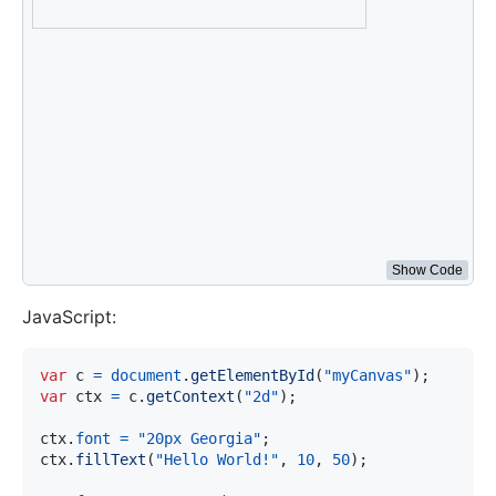
ctx
.
font
=
"20px Georgia"
;
ctx
.
fillText
(
"Hello World!"
,
10
,
50
)
;
ctx
.
font
=
"30px Verdana"
;
// 创建渐变
var
 gradient 
=
 ctx
.
createLinearGradient
(
0
,
0
,
 c
.
wid
gradient
.
addColorStop
(
"0"
,
"magenta"
)
;
gradient
.
addColorStop
(
"0.5"
,
"blue"
)
;
gradient
.
addColorStop
(
"1.0"
,
"red"
)
;
// 填充渐变
ctx
.
fillStyle
=
 gradient
;
ctx
.
fillText
(
"Big smile!"
,
10
,
90
)
;
</
script
>
Show Code
JavaScript:
var
 c 
=
document
.
getElementById
(
"myCanvas"
)
;
var
 ctx 
=
 c
.
getContext
(
"2d"
)
;
ctx
.
font
=
"20px Georgia"
;
ctx
.
fillText
(
"Hello World!"
,
10
,
50
)
;