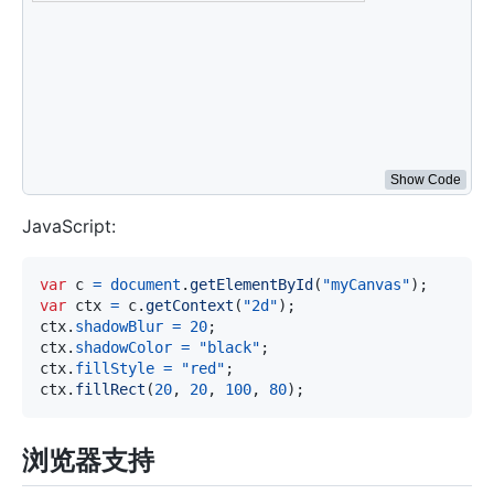
ctx
.
fillStyle
=
"red"
;
ctx
.
shadowColor
=
"black"
;
ctx
.
fillRect
(
20
,
20
,
100
,
80
)
;
ctx
.
shadowColor
=
"blue"
;
ctx
.
fillRect
(
140
,
20
,
100
,
80
)
;
</
script
>
Show Code
JavaScript:
var
 c 
=
document
.
getElementById
(
"myCanvas"
)
;
var
 ctx 
=
 c
.
getContext
(
"2d"
)
;
ctx
.
shadowBlur
=
20
;
ctx
.
shadowColor
=
"black"
;
ctx
.
fillStyle
=
"red"
;
ctx
.
fillRect
(
20
,
20
,
100
,
80
)
;
浏览器支持