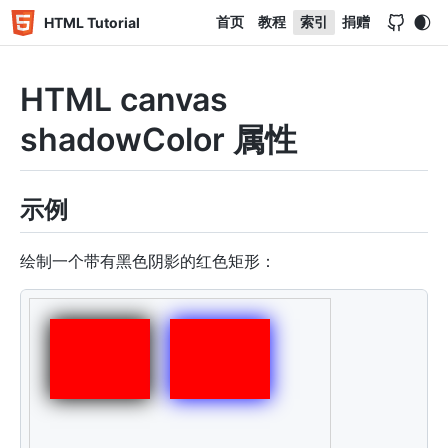
首页
教程
索引
捐赠
HTML Tutorial
HTML canvas
shadowColor 属性
示例
绘制一个带有黑色阴影的红色矩形：
<
canvas
id
=
"
myCanvas
"
width
=
"
300
"
height
=
"
150
"
styl
</
canvas
>
<
script
>
var
 c 
=
document
.
getElementById
(
"myCanvas"
)
;
var
 ctx 
=
 c
.
getContext
(
"2d"
)
;
ctx
.
shadowBlur
=
20
;