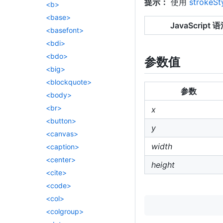
提示：
使用
strokeSt
<b>
<base>
JavaScript 语
<basefont>
<bdi>
<bdo>
参数值
<big>
<blockquote>
参数
<body>
<br>
x
<button>
y
<canvas>
width
<caption>
<center>
height
<cite>
<code>
<col>
<colgroup>