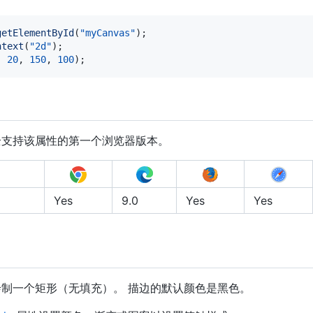
getElementById
(
"myCanvas"
)
;
ntext
(
"2d"
)
;
,
20
,
150
,
100
)
;
全支持该属性的第一个浏览器版本。
d
Yes
9.0
Yes
Yes
制一个矩形（无填充）。 描边的默认颜色是黑色。