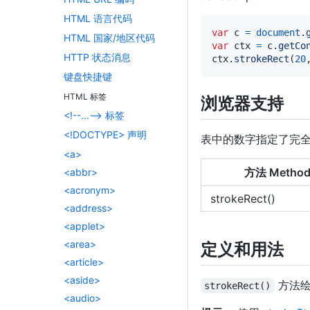
HTML 语言代码
var
 c 
=
document
.
HTML 国家/地区代码
var
 ctx 
=
 c
.
getCo
HTTP 状态消息
ctx
.
strokeRect
(
20
键盘快捷键
HTML 标签
浏览器支持
<!--...--> 标签
<!DOCTYPE> 声明
表中的数字指定了完
<a>
方法 Metho
<abbr>
<acronym>
strokeRect()
<address>
<applet>
<area>
定义和用法
<article>
<aside>
方法绘
strokeRect()
<audio>