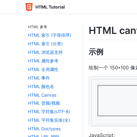
HTML Tutorial
HTML 参考
HTML can
HTML 索引 (字母排序)
HTML 索引 (分类)
示例
HTML 浏览器支持
HTML 属性参考
绘制一个 150*100
HTML 全局属性
HTML 事件
<
canvas
id
=
"
myCan
HTML 颜色名
HTML Canvas
<
script
>
var
 c 
=
document
.
HTML 音频/视频
var
 ctx 
=
 c
.
getCo
HTML 字符集(UTF-8)
ctx
.
strokeRect
(
20
</
script
>
HTML 字符集实体(全)
HTML Doctypes
JavaScript:
HTML URL 编码