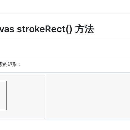
vas strokeRect() 方法
 像素的矩形：
vas
"
width
=
"
300
"
height
=
"
150
"
style
=
"
border
:
1
px
 solid 
#d
getElementById
(
"myCanvas"
)
;
ntext
(
"2d"
)
;
,
20
,
150
,
100
)
;