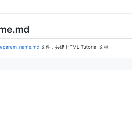
ame.md
s/param_name.md
文件，共建 HTML Tutorial 文档。