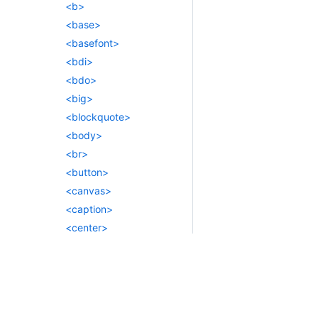
<b>
<base>
<basefont>
<bdi>
<bdo>
<big>
<blockquote>
<body>
<br>
<button>
<canvas>
<caption>
<center>
<cite>
<code>
<col>
<colgroup>