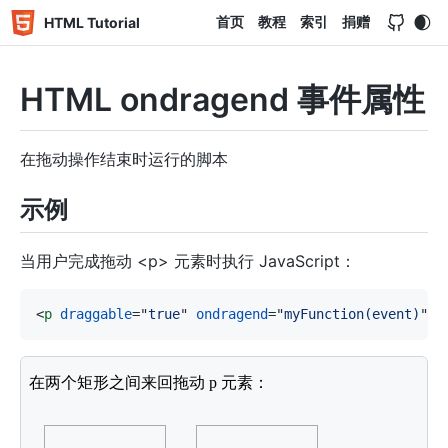
首页
教程
索引
捐赠
HTML Tutorial
HTML ondragend 事件属性
在拖动操作结束时运行的脚本
示例
当用户完成拖动 <p> 元素时执行 JavaScript：
<
p
draggable
=
"
true
"
ondragend
=
"
myFunction(event)
"
>
<
style
>
.droptarget
{
float
:
 left
;
width
:
100
px
;