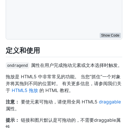
function
drop
(
event
)
{
    event
.
preventDefault
(
)
;
var
 data 
=
 event
.
dataTransfer
.
getData
(
"Text"
)
;
    event
.
target
.
appendChild
(
document
.
getElementByI
}
</
script
>
Show Code
定义和使用
属性在用户完成拖动元素或文本选择时触发。
ondragend
拖放是 HTML5 中非常常见的功能。 当您“抓住”一个对象
并将其拖到不同的位置时。 有关更多信息，请参阅我们关
于
HTML5 拖放
的 HTML 教程。
注意：
要使元素可拖动，请使用全局 HTML5
draggable
属性。
提示：
链接和图片默认是可拖动的，不需要draggable属
性。