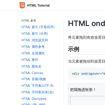
HTML Tutorial
HTML 参考
HTML on
HTML 索引 (字母排序)
HTML 索引 (分类)
将元素拖到有效放置
HTML 浏览器支持
HTML 属性参考
示例
HTML 全局属性
HTML 事件
当元素被拖动到放置目标上
HTML 颜色名
HTML Canvas
<
div
ondragover
=
"
HTML 音频/视频
HTML 字符集(UTF-8)
<
style
>
HTML 字符集实体(全)
#droptarget
{
float
:
 left
;
HTML Doctypes
width
:
200
px
;
HTML URL 编码