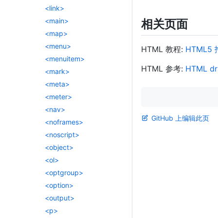
<link>
<main>
相关页面
<map>
<menu>
HTML 教程:
HTML5
<menuitem>
HTML 参考:
HTML d
<mark>
<meta>
<meter>
<nav>
GitHub 上编辑此页
<noframes>
<noscript>
<object>
<ol>
<optgroup>
<option>
<output>
<p>