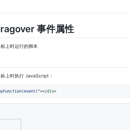
dragover 事件属性
目标上时运行的脚本
时执行 JavaScript：
myFunction(event)
"
>
</
div
>