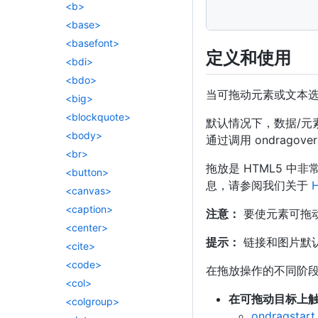
<b>
</
script
>
<base>
<basefont>
定义和使用
<bdi>
<bdo>
当可拖动元素或文本选择
<big>
<blockquote>
默认情况下，数据/元
<body>
通过调用 ondragover
<br>
拖放是 HTML5 中
<button>
息，请参阅我们关于
<canvas>
<caption>
注意：
要使元素可拖动
<center>
提示：
链接和图片默
<cite>
<code>
在拖放操作的不同阶
<col>
在可拖动目标上
<colgroup>
ondragstart