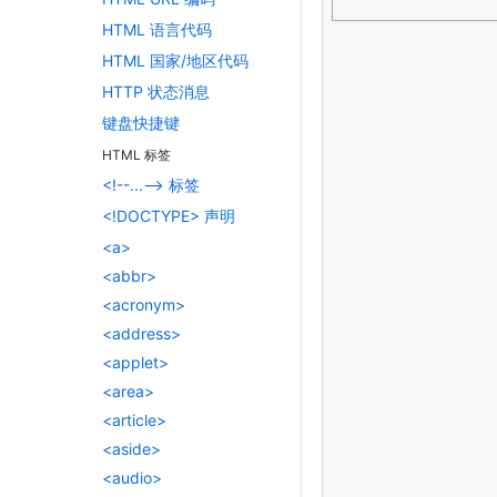
height
:
35
px
;
HTML 语言代码
padding
:
10
px
border
:
1
px
 s
HTML 国家/地区代码
}
HTTP 状态消息
</
style
>
<
p
ondragstart
=
"
d
键盘快捷键
<
div
id
=
"
droptarg
HTML 标签
</
div
>
<
p
style
=
"
clear
:
b
<!--...--> 标签
<
script
>
<!DOCTYPE> 声明
function
dragSt
    event
.
dataTra
<a>
}
<abbr>
function
allowD
<acronym>
    event
.
prevent
document
.
getE
<address>
    event
.
target
.
<applet>
}
function
drop
(
e
<area>
    event
.
prevent
<article>
var
 data 
=
 ev
<aside>
    event
.
target
.
document
.
getE
<audio>
}