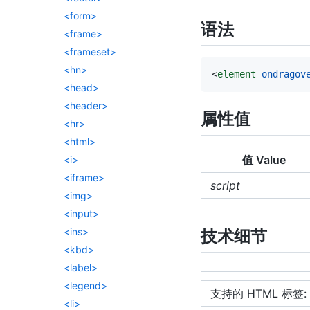
<form>
语法
<frame>
<frameset>
<hn>
<
element
ondragov
<head>
<header>
属性值
<hr>
<html>
值 Value
<i>
<iframe>
script
<img>
<input>
<ins>
技术细节
<kbd>
<label>
<legend>
支持的 HTML 标签:
<li>