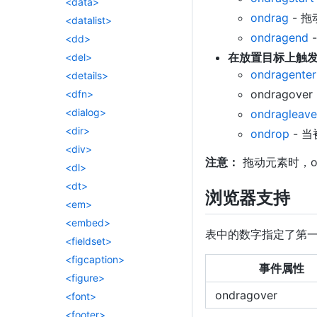
<data>
ondrag
- 
<datalist>
ondragend
<dd>
在放置目标上触
<del>
ondragenter
<details>
ondrago
<dfn>
<dialog>
ondragleave
<dir>
ondrop
- 
<div>
注意：
拖动元素时，on
<dl>
<dt>
浏览器支持
<em>
<embed>
表中的数字指定了第
<fieldset>
<figcaption>
事件属性
<figure>
ondragover
<font>
<footer>