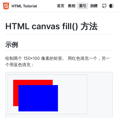
首页
教程
索引
捐赠
HTML Tutorial
HTML canvas fill() 方法
示例
绘制两个 150*100 像素的矩形。 用红色填充一个，另一
个用蓝色填充：
<
canvas
id
=
"
myCanvas
"
width
=
"
300
"
height
=
"
150
"
styl
<
script
>
var
 c 
=
document
.
getElementById
(
"myCanvas"
)
;
var
 ctx 
=
 c
.
getContext
(
"2d"
)
;
ctx
.
beginPath
(
)
;
ctx
.
rect
(
20
,
20
,
150
,
100
)
;
ctx
.
fillStyle
=
"red"
;