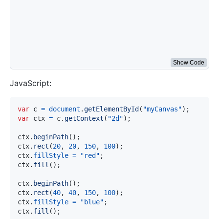
ctx
.
fill
(
)
;
ctx
.
beginPath
(
)
;
ctx
.
rect
(
40
,
40
,
150
,
100
)
;
ctx
.
fillStyle
=
"blue"
;
ctx
.
fill
(
)
;
</
script
>
Show Code
JavaScript:
var
 c 
=
document
.
getElementById
(
"myCanvas"
)
;
var
 ctx 
=
 c
.
getContext
(
"2d"
)
;
ctx
.
beginPath
(
)
;
ctx
.
rect
(
20
,
20
,
150
,
100
)
;
ctx
.
fillStyle
=
"red"
;
ctx
.
fill
(
)
;
ctx
.
beginPath
(
)
;
ctx
.
rect
(
40
,
40
,
150
,
100
)
;
ctx
.
fillStyle
=
"blue"
;
ctx
.
fill
(
)
;