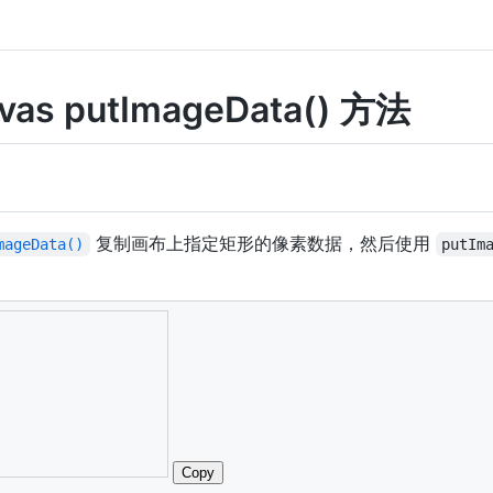
vas putImageData() 方法
复制画布上指定矩形的像素数据，然后使用
mageData()
putIm
：
vas
"
width
=
"
300
"
height
=
"
150
"
style
=
"
border
:
1
px
 solid 
#d
getElementById
(
"myCanvas"
)
;
ntext
(
"2d"
)
;
red"
;
10
,
50
,
50
)
;