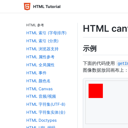
HTML Tutorial
HTML 参考
HTML can
HTML 索引 (字母排序)
HTML 索引 (分类)
示例
HTML 浏览器支持
HTML 属性参考
下面的代码使用
getI
HTML 全局属性
图像数据放回画布上
HTML 事件
HTML 颜色名
<
canvas
id
=
"
myCan
HTML Canvas
<
script
>
HTML 音频/视频
var
 c 
=
document
.
HTML 字符集(UTF-8)
var
 ctx 
=
 c
.
getCo
HTML 字符集实体(全)
ctx
.
fillStyle
=
"
ctx
.
fillRect
(
10
,
HTML Doctypes
HTML URL 编码