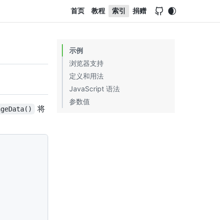
首页
教程
索引
捐赠
示例
浏览器支持
定义和用法
JavaScript 语法
参数值
将
ageData()
3d3d3
;
"
>
您的浏览器不支持 HTML5 canvas 标签。
</
canvas
>