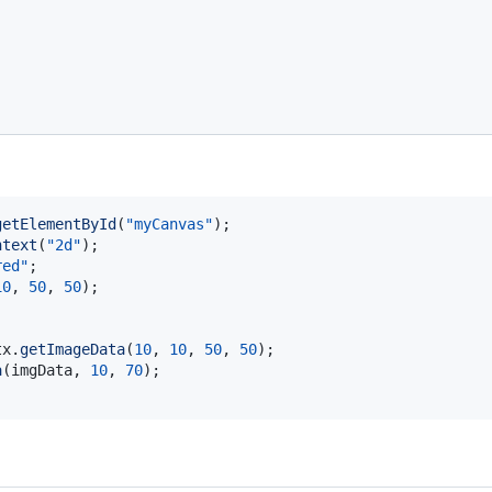
tx
.
getImageData
(
10
,
10
,
50
,
50
)
;
a
(
imgData
,
10
,
70
)
;
copy
(
)
"
>
Copy
</
button
>
getElementById
(
"myCanvas"
)
;
ntext
(
"2d"
)
;
red"
;
10
,
50
,
50
)
;
tx
.
getImageData
(
10
,
10
,
50
,
50
)
;
a
(
imgData
,
10
,
70
)
;