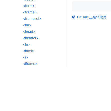
<form>
<frame>
GitHub 上编辑此页
<frameset>
<hn>
<head>
<header>
<hr>
<html>
<i>
<iframe>
<img>
<input>
<ins>
<kbd>
<label>
<legend>
<li>