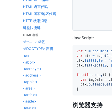
function
copy
(
)
{
var
 imgData 
=
 c
HTML 语言代码
  ctx
.
putImageDat
HTML 国家/地区代码
}
</
script
>
HTTP 状态消息
<
button
onclick
=
"
键盘快捷键
HTML 标签
JavaScript:
<!--...--> 标签
<!DOCTYPE> 声明
var
 c 
=
document
.
<a>
var
 ctx 
=
 c
.
getCo
ctx
.
fillStyle
=
"
<abbr>
ctx
.
fillRect
(
10
,
<acronym>
function
copy
(
)
{
<address>
var
 imgData 
=
 c
<applet>
  ctx
.
putImageDat
<area>
}
<article>
<aside>
浏览器支持
<audio>