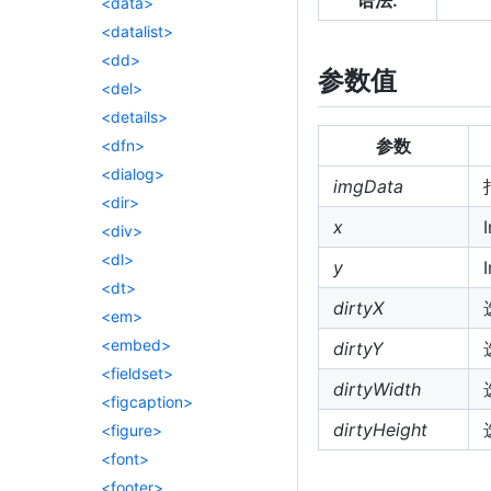
语法:
<data>
<datalist>
<dd>
参数值
<del>
<details>
参数
<dfn>
<dialog>
imgData
<dir>
x
<div>
<dl>
y
<dt>
dirtyX
<em>
<embed>
dirtyY
<fieldset>
dirtyWidth
<figcaption>
dirtyHeight
<figure>
<font>
<footer>