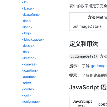
<b>
表中的数字指定了完
<base>
<basefont>
方法 Meth
<bdi>
putImageData()
<bdo>
<big>
<blockquote>
定义和用法
<body>
<br>
方法
putImageData()
<button>
<canvas>
提示：
了解
getImage
<caption>
提示：
了解创建新的
<center>
<cite>
JavaScript 
<code>
<col>
JavaScript
<colgroup>
cont