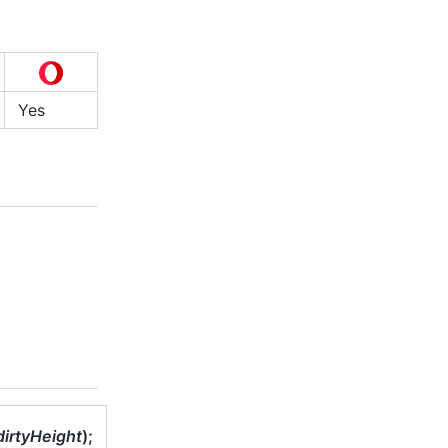
Yes
dirtyHeight
);