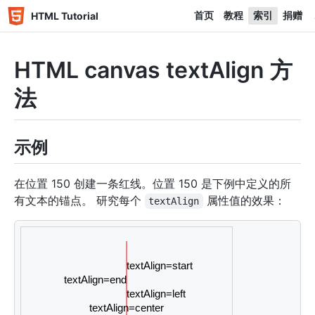
首页
教程
索引
捐赠
HTML Tutorial
HTML canvas textAlign 方
法
示例
在位置 150 创建一条红线。位置 150 是下例中定义的所
有文本的锚点。 研究每个
属性值的效果：
textAlign
<
canvas
id
=
"
myCanvas
"
width
=
"
300
"
height
=
"
200
"
styl
<
script
>
var
 c 
=
document
.
getElementById
(
"myCanvas"
)
;
var
 ctx 
=
 c
.
getContext
(
"2d"
)
;
// 在位置 150 创建一条红线
ctx
.
strokeStyle
=
"red"
;