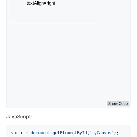
ctx
.
moveTo
(
150
,
20
)
;
ctx
.
lineTo
(
150
,
170
)
;
ctx
.
stroke
(
)
;
ctx
.
font
=
"15px Arial"
;
// 显示不同的 textAlign 值
ctx
.
textAlign
=
"start"
;
ctx
.
fillText
(
"textAlign=start"
,
150
,
60
)
;
ctx
.
textAlign
=
"end"
;
ctx
.
fillText
(
"textAlign=end"
,
150
,
80
)
;
ctx
.
textAlign
=
"left"
;
ctx
.
fillText
(
"textAlign=left"
,
150
,
100
)
;
ctx
.
textAlign
=
"center"
;
ctx
.
fillText
(
"textAlign=center"
,
150
,
120
)
;
ctx
.
textAlign
=
"right"
;
ctx
.
fillText
(
"textAlign=right"
,
150
,
140
)
;
</
script
>
Show Code
JavaScript:
var
 c 
=
document
.
getElementById
(
"myCanvas"
)
;