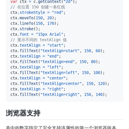
var
 ctx 
=
 c
.
getContext
(
"2d"
)
;
// 在位置 150 创建一条红线
ctx
.
strokeStyle
=
"red"
;
ctx
.
moveTo
(
150
,
20
)
;
ctx
.
lineTo
(
150
,
170
)
;
ctx
.
stroke
(
)
;
ctx
.
font
=
"15px Arial"
;
// 显示不同的 textAlign 值
ctx
.
textAlign
=
"start"
;
ctx
.
fillText
(
"textAlign=start"
,
150
,
60
)
;
ctx
.
textAlign
=
"end"
;
ctx
.
fillText
(
"textAlign=end"
,
150
,
80
)
;
ctx
.
textAlign
=
"left"
;
ctx
.
fillText
(
"textAlign=left"
,
150
,
100
)
;
ctx
.
textAlign
=
"center"
;
ctx
.
fillText
(
"textAlign=center"
,
150
,
120
)
;
ctx
.
textAlign
=
"right"
;
ctx
.
fillText
(
"textAlign=right"
,
150
,
140
)
;
浏览器支持
表中的数字指定了完全支持该属性的第一个浏览器版本。