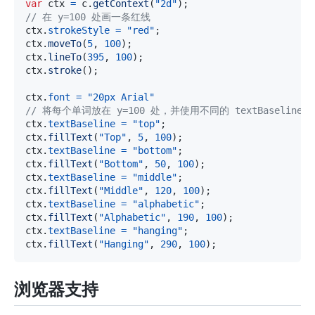
var
 ctx 
=
 c
.
getContext
(
"2d"
)
;
// 在 y=100 处画一条红线
ctx
.
strokeStyle
=
"red"
;
ctx
.
moveTo
(
5
,
100
)
;
ctx
.
lineTo
(
395
,
100
)
;
ctx
.
stroke
(
)
;
ctx
.
font
=
"20px Arial"
// 将每个单词放在 y=100 处，并使用不同的 textBaseline 
ctx
.
textBaseline
=
"top"
;
ctx
.
fillText
(
"Top"
,
5
,
100
)
;
ctx
.
textBaseline
=
"bottom"
;
ctx
.
fillText
(
"Bottom"
,
50
,
100
)
;
ctx
.
textBaseline
=
"middle"
;
ctx
.
fillText
(
"Middle"
,
120
,
100
)
;
ctx
.
textBaseline
=
"alphabetic"
;
ctx
.
fillText
(
"Alphabetic"
,
190
,
100
)
;
ctx
.
textBaseline
=
"hanging"
;
ctx
.
fillText
(
"Hanging"
,
290
,
100
)
;
浏览器支持