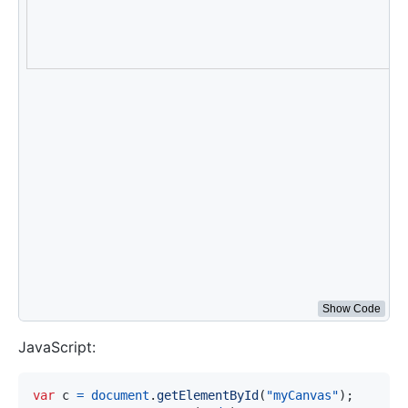
ctx
.
strokeStyle
=
"red"
;
ctx
.
moveTo
(
5
,
100
)
;
ctx
.
lineTo
(
395
,
100
)
;
ctx
.
stroke
(
)
;
ctx
.
font
=
"20px Arial"
// 将每个单词放在 y=100 处，并使用不同的 textBaseline 
ctx
.
textBaseline
=
"top"
;
ctx
.
fillText
(
"Top"
,
5
,
100
)
;
ctx
.
textBaseline
=
"bottom"
;
ctx
.
fillText
(
"Bottom"
,
50
,
100
)
;
ctx
.
textBaseline
=
"middle"
;
ctx
.
fillText
(
"Middle"
,
120
,
100
)
;
ctx
.
textBaseline
=
"alphabetic"
;
ctx
.
fillText
(
"Alphabetic"
,
190
,
100
)
;
ctx
.
textBaseline
=
"hanging"
;
ctx
.
fillText
(
"Hanging"
,
290
,
100
)
;
</
script
>
Show Code
JavaScript:
var
 c 
=
document
.
getElementById
(
"myCanvas"
)
;