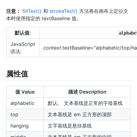
注意：
fillText()
和
strokeText()
方法将在画布上定位文
本时使用指定的 textBaseline 值。
默认值:
alphabe
JavaScript
context
.textBaseline="alphabetic/top/h
语法:
属性值
值 Value
描述 Description
alphabetic
默认。 文本基线是正常的字母基线
top
文本基线是 em 正方形的顶部
hanging
文字基线是悬挂基线