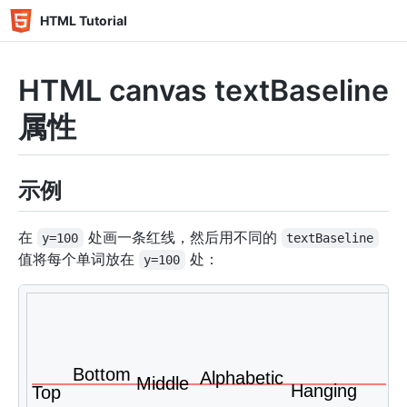
HTML Tutorial
HTML canvas textBaseline
属性
示例
在
处画一条红线，然后用不同的
y=100
textBaseline
值将每个单词放在
处：
y=100
<
canvas
id
=
"
myCanvas
"
width
=
"
400
"
height
=
"
200
"
styl
您的浏览器不支持 HTML5 canvas 标签。
</
canvas
>
<
script
>
var
 c 
=
document
.
getElementById
(
"myCanvas"
)
;
var
 ctx 
=
 c
.
getContext
(
"2d"
)
;
// 在 y=100 处画一条红线