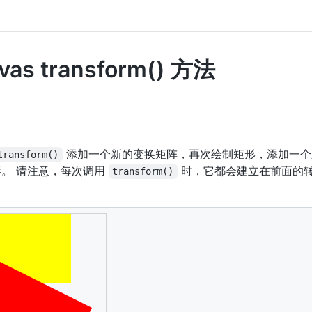
vas transform() 方法
添加一个新的变换矩阵，再次绘制矩形，添加一个
transform()
。 请注意，每次调用
时，它都会建立在前面的
transform()
vas
"
width
=
"
300
"
height
=
"
150
"
style
=
"
border
:
1
px
 solid 
#d
getElementById
(
"myCanvas"
)
;
ntext
(
"2d"
)
;
yellow"
;