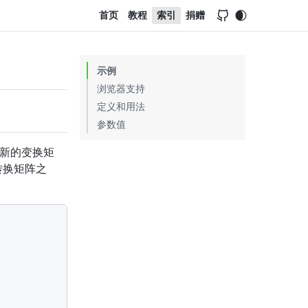
首页
教程
索引
捐赠
示例
浏览器支持
定义和用法
参数值
新的变换矩
转换矩阵之
3d3d3
;
"
>
您的浏览器不支持 HTML5 canvas 标签。
</
canvas
>