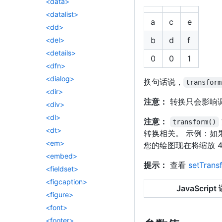
<data>
<datalist>
a
c
e
<dd>
b
d
f
<del>
<details>
0
0
1
<dfn>
<dialog>
换句话说，
transform
<dir>
注意：
转换只会影响
<div>
<dl>
注意：
transform()
<dt>
转换相关。 示例：如
<em>
您的绘图现在将缩放 
<embed>
提示：
查看
setTrans
<fieldset>
<figcaption>
JavaScript
<figure>
<font>
<footer>