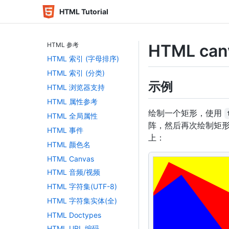
HTML Tutorial
HTML 参考
HTML can
HTML 索引 (字母排序)
HTML 索引 (分类)
示例
HTML 浏览器支持
HTML 属性参考
绘制一个矩形，使用
HTML 全局属性
阵，然后再次绘制矩形
HTML 事件
上：
HTML 颜色名
HTML Canvas
<
canvas
id
=
"
myCan
HTML 音频/视频
<
script
>
HTML 字符集(UTF-8)
var
 c 
=
document
.
HTML 字符集实体(全)
var
 ctx 
=
 c
.
getCo
HTML Doctypes
ctx
.
fillStyle
=
"
HTML URL 编码