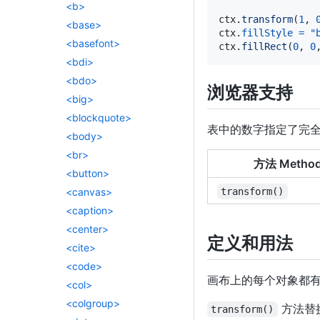
<b>
ctx
.
transform
(
1
,
<base>
ctx
.
fillStyle
=
"
<basefont>
ctx
.
fillRect
(
0
,
0
<bdi>
<bdo>
浏览器支持
<big>
<blockquote>
表中的数字指定了完
<body>
<br>
方法 Metho
<button>
transform()
<canvas>
<caption>
<center>
定义和用法
<cite>
<code>
画布上的每个对象都
<col>
<colgroup>
方法替
transform()