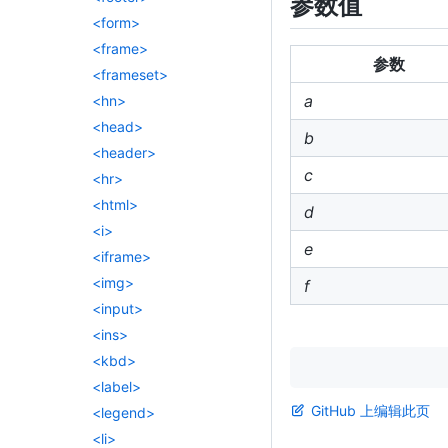
参数值
<form>
<frame>
参数
<frameset>
a
<hn>
<head>
b
<header>
c
<hr>
<html>
d
<i>
e
<iframe>
<img>
f
<input>
<ins>
<kbd>
<label>
GitHub 上编辑此页
<legend>
<li>