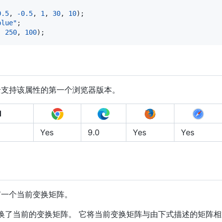
0.5
,
-
0.5
,
1
,
30
,
10
)
;
blue"
;
,
250
,
100
)
;
全支持该属性的第一个浏览器版本。
d
Yes
9.0
Yes
Yes
有一个当前变换矩阵。
换了当前的变换矩阵。 它将当前变换矩阵与由下式描述的矩阵相