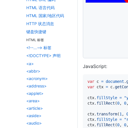
ctx
.
fillRect
(
0
,
0
HTML 语言代码
ctx
.
transform
(
1
,
HTML 国家/地区代码
ctx
.
fillStyle
=
"
HTTP 状态消息
ctx
.
fillRect
(
0
,
0
键盘快捷键
ctx
.
transform
(
1
,
ctx
.
fillStyle
=
"
HTML 标签
ctx
.
fillRect
(
0
,
0
<!--...--> 标签
</
script
>
<!DOCTYPE> 声明
<a>
JavaScript:
<abbr>
<acronym>
var
 c 
=
document
.
<address>
var
 ctx 
=
 c
.
getCo
<applet>
ctx
.
fillStyle
=
"
<area>
ctx
.
fillRect
(
0
,
0
<article>
ctx
.
transform
(
1
,
<aside>
ctx
.
fillStyle
=
"
<audio>
ctx
.
fillRect
(
0
,
0