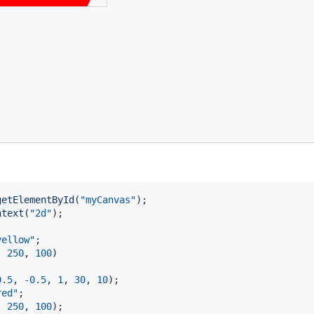
,
250
,
100
)
0.5
,
-
0.5
,
1
,
30
,
10
)
;
red"
;
,
250
,
100
)
;
0.5
,
-
0.5
,
1
,
30
,
10
)
;
blue"
;
,
250
,
100
)
;
getElementById
(
"myCanvas"
)
;
ntext
(
"2d"
)
;
yellow"
;
,
250
,
100
)
0.5
,
-
0.5
,
1
,
30
,
10
)
;
red"
;
,
250
,
100
)
;