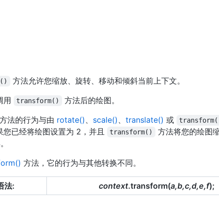
方法允许您缩放、旋转、移动和倾斜当前上下文。
()
调用
方法后的绘图。
transform()
方法的行为与由
rotate()
、
scale()
、
translate()
或
transform(
果您已经将绘图设置为 2，并且
方法将您的绘图缩
transform()
4。
form()
方法，它的行为与其他转换不同。
 语法:
context
.transform(
a,b,c,d,e,f
);