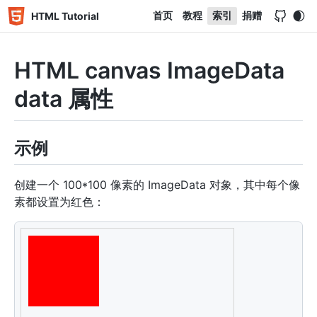
首页
教程
索引
捐赠
HTML Tutorial
HTML canvas ImageData
data 属性
示例
创建一个 100*100 像素的 ImageData 对象，其中每个像
素都设置为红色：
<
canvas
id
=
"
myCanvas
"
width
=
"
300
"
height
=
"
150
"
styl
<
script
>
var
 c 
=
document
.
getElementById
(
"myCanvas"
)
;
var
 ctx 
=
 c
.
getContext
(
"2d"
)
;
var
 imgData 
=
 ctx
.
createImageData
(
100
,
100
)
;