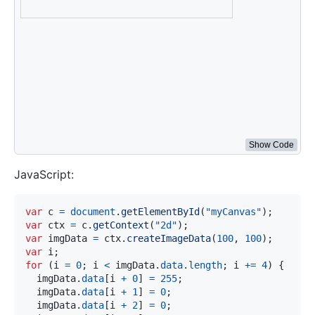
var
 i
;
for
(
i 
=
0
;
 i 
<
 imgData
.
data
.
length
;
 i 
+=
4
)
{
  imgData
.
data
[
i
+
0
]
=
255
;
  imgData
.
data
[
i
+
1
]
=
0
;
  imgData
.
data
[
i
+
2
]
=
0
;
  imgData
.
data
[
i
+
3
]
=
255
;
}
ctx
.
putImageData
(
imgData
,
10
,
10
)
;
</
script
>
Show Code
JavaScript:
var
 c 
=
document
.
getElementById
(
"myCanvas"
)
;
var
 ctx 
=
 c
.
getContext
(
"2d"
)
;
var
 imgData 
=
 ctx
.
createImageData
(
100
,
100
)
;
var
 i
;
for
(
i 
=
0
;
 i 
<
 imgData
.
data
.
length
;
 i 
+=
4
)
{
  imgData
.
data
[
i 
+
0
]
=
255
;
  imgData
.
data
[
i 
+
1
]
=
0
;
  imgData
.
data
[
i 
+
2
]
=
0
;