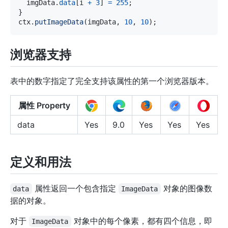
  imgData
.
data
[
i 
+
3
]
=
255
;
}
ctx
.
putImageData
(
imgData
,
10
,
10
)
;
浏览器支持
表中的数字指定了完全支持该属性的第一个浏览器版本。
属性 Property
data
Yes
9.0
Yes
Yes
Yes
定义和用法
属性返回一个包含指定
对象的图像数
data
ImageData
据的对象。
对于
对象中的每个像素，都有四个信息，即
ImageData