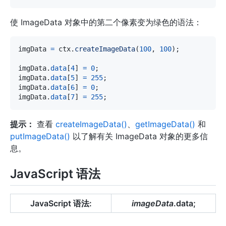
使 ImageData 对象中的第二个像素变为绿色的语法：
imgData 
=
 ctx
.
createImageData
(
100
,
100
)
;
imgData
.
data
[
4
]
=
0
;
imgData
.
data
[
5
]
=
255
;
imgData
.
data
[
6
]
=
0
;
imgData
.
data
[
7
]
=
255
;
提示：
查看
createImageData()
、
getImageData()
和
putImageData()
以了解有关 ImageData 对象的更多信
息。
JavaScript 语法
JavaScript 语法:
imageData
.data;