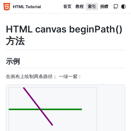
首页
教程
索引
捐赠
HTML Tutorial
HTML canvas beginPath()
方法
示例
在画布上绘制两条路径； 一绿一紫：
<
canvas
id
=
"
myCanvas
"
width
=
"
300
"
height
=
"
150
"
styl
<
script
>
var
 c 
=
document
.
getElementById
(
"myCanvas"
)
;
var
 ctx 
=
 c
.
getContext
(
"2d"
)
;
ctx
.
beginPath
(
)
;
ctx
.
lineWidth
=
"5"
;
ctx
.
strokeStyle
=
"green"
;
// Green path