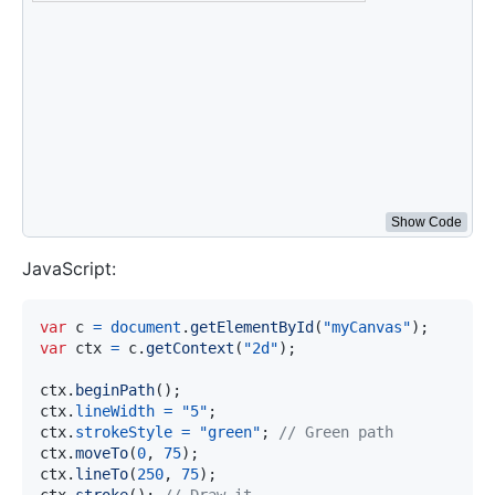
ctx
.
moveTo
(
0
,
75
)
;
ctx
.
lineTo
(
250
,
75
)
;
ctx
.
stroke
(
)
;
// Draw it
ctx
.
beginPath
(
)
;
ctx
.
strokeStyle
=
"purple"
;
// Purple path
ctx
.
moveTo
(
50
,
0
)
;
ctx
.
lineTo
(
150
,
130
)
;
ctx
.
stroke
(
)
;
// Draw it
</
script
>
Show Code
JavaScript:
var
 c 
=
document
.
getElementById
(
"myCanvas"
)
;
var
 ctx 
=
 c
.
getContext
(
"2d"
)
;
ctx
.
beginPath
(
)
;
ctx
.
lineWidth
=
"5"
;
ctx
.
strokeStyle
=
"green"
;
// Green path
ctx
.
moveTo
(
0
,
75
)
;
ctx
.
lineTo
(
250
,
75
)
;
ctx
.
stroke
(
)
;
// Draw it