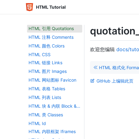
HTML 段落 Paragraphs
HTML Tutorial
HTML 样式 Styles
HTML 格式化 Formatting
quotation
HTML 引用 Quotations
HTML 注释 Comments
HTML 颜色 Colors
欢迎您编辑
docs/tuto
HTML CSS
HTML 链接 Links
HTML 格式化 Format
HTML 图片 Images
HTML 网站图标 Favicon
GitHub 上编辑此页
HTML 表格 Tables
HTML 列表 Lists
HTML 块 & 内联 Block & Inline
HTML 类 Classes
HTML Id
HTML 内联框架 Iframes