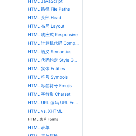
HTML JavaScript
HTML 路径 File Paths
HTML 头部 Head
HTML 布局 Layout
HTML 响应式 Responsive
HTML 计算机代码 Computercode
HTML 语义 Semantics
HTML 代码约定 Style Guide
HTML 实体 Entities
HTML 符号 Symbols
HTML 标签符号 Emojis
HTML 字符集 Charset
HTML URL 编码 URL Encode
HTML vs. XHTML
HTML 表单 Forms
HTML 表单
HTML 表单属性