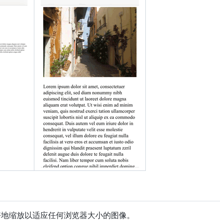
rflow
:
auto
"
>
enu
"
>
"
menuitem
"
>
青浦区
</
div
>
"
menuitem
"
>
黄浦区
</
div
>
"
menuitem
"
>
浦东新区
</
div
>
"
menuitem
"
>
宝山区
</
div
>
ain
"
>
h2
>
国上海市市辖区，位于上海市西部，太湖下游，黄浦江上游。东与闵行区毗
kground-color
:
#f1f1f1
;
text-align
:
center
;
padding
:
10
px
;
mar
好地缩放以适应任何浏览器大小的图像。