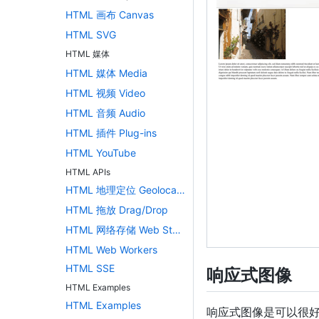
</
div
>
HTML 画布 Canvas
<
div
style
=
"
ove
HTML SVG
<
div
class
=
"
m
HTML 媒体
<
div
class
=
<
div
class
=
HTML 媒体 Media
<
div
class
=
HTML 视频 Video
<
div
class
=
</
div
>
HTML 音频 Audio
HTML 插件 Plug-ins
<
div
class
=
"
m
<
h2
>
青浦区
</
HTML YouTube
<
p
>
青浦区，中
HTML APIs
</
div
>
HTML 地理定位 Geolocation
</
div
>
HTML 拖放 Drag/Drop
<
div
style
=
"
bac
HTML 网络存储 Web Storage
</
body
>
</
html
>
HTML Web Workers
HTML SSE
响应式图像
HTML Examples
HTML Examples
响应式图像是可以很