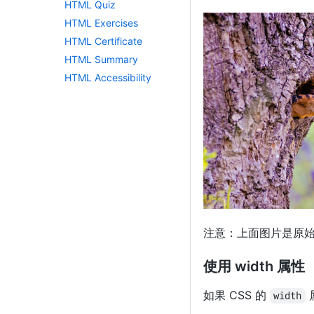
HTML Quiz
HTML Exercises
HTML Certificate
HTML Summary
HTML Accessibility
注意：上面图片是原
使用 width 属性
如果 CSS 的
width