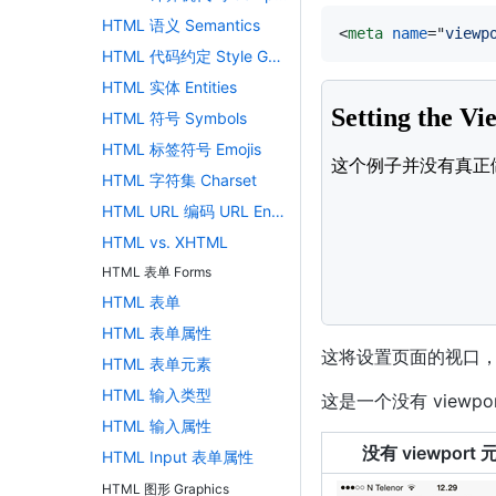
HTML 语义 Semantics
<
meta
name
=
"
viewp
@media
only
 s
HTML 代码约定 Style Guide
/* For tabl
.main
{
HTML 实体 Entities
width
:
80
<!
DOCTYPE
html
>
HTML 符号 Symbols
padding
:
<
html
>
}
HTML 标签符号 Emojis
<
head
>
.right
{
<
meta
name
=
"
vie
HTML 字符集 Charset
width
:
10
</
head
>
}
HTML URL 编码 URL Encode
<
body
>
}
<
h2
>
Setting the
HTML vs. XHTML
@media
only
 s
<
p
>
这个例子并没有
/* For mobi
HTML 表单 Forms
</
body
>
.menu
,
.mai
</
html
>
HTML 表单
width
:
10
}
HTML 表单属性
}
这将设置页面的视口
HTML 表单元素
</
style
>
</
head
>
HTML 输入类型
这是一个没有 viewp
<
body
style
=
"
font
HTML 输入属性
<
div
style
=
"
bac
没有 viewport
HTML Input 表单属性
<
h1
>
上海市
</
h1
<
h3
>
调整浏览器
HTML 图形 Graphics