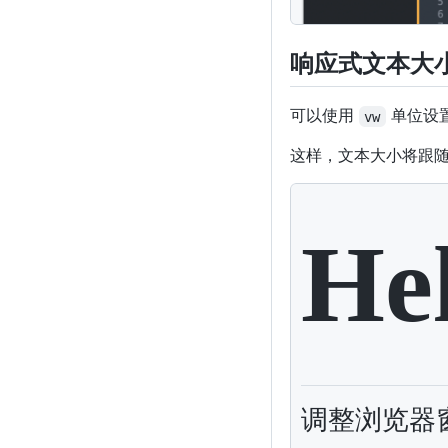
响应式文本大
可以使用
单位设
vw
这样，文本大小将跟
<
h1
style
=
"
font-s
<
p
style
=
"
font-si
He
调整浏览器