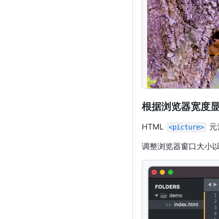
根据浏览器宽度
HTML
元
<picture>
调整浏览器窗口大小
<
picture
>
<
source
srcset
=
<
source
srcset
=
<
source
srcset
=
<
img
src
=
"
../as
</
picture
>