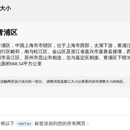
g
:
 border-box
;
}
;
x
;
7
px
;
om
:
1
px
 solid 
#f1f1f1
;
;
20
px
;
idden
;
color
:
lightblue
;
;
px
15
px
;
请将以下
标签添加到您的所有网页：
7
px
;
<meta>