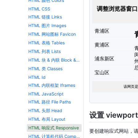
HTML 颜色 Colors
<
style
>
*
{
box-sizin
HTML CSS
.menu
{
HTML 链接 Links
float
:
 left
width
:
20
%
;
HTML 图片 Images
}
HTML 网站图标 Favicon
.menuitem
{
HTML 表格 Tables
padding
:
8
p
margin-top
:
HTML 列表 Lists
border-bott
HTML 块 & 内联 Block & Inline
}
.main
{
HTML 类 Classes
float
:
 left
HTML Id
width
:
60
%
;
padding
:
0
HTML 内联框架 Iframes
overflow
:
 h
HTML JavaScript
}
.right
{
HTML 路径 File Paths
background-
HTML 头部 Head
设置 viewport
float
:
 left
width
:
20
%
;
HTML 布局 Layout
padding
:
10
HTML 响应式 Responsive
要创建响应式网站，
margin-top
:
HTML 计算机代码 Computercode
}