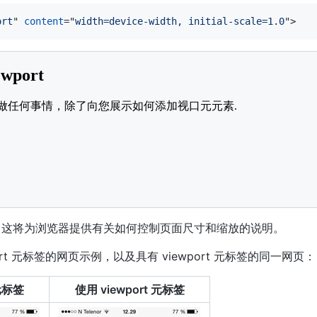
ort
"
content
=
"
width=device-width, initial-scale=1.0
"
>
creen 
and
(
max-width
:
800
px
)
{
ets: */
%
;
0
;
wport
"
content
=
"
width=device-width, initial-scale=1.0
"
>
0
%
;
 Viewport
</
h2
>
creen 
and
(
max-width
:
500
px
)
{
真正做任何事情，除了向您展示如何添加视口元元素.
</
p
>
le phones: */
n
,
.right
{
0
%
;
，这将为浏览器提供有关如何控制页面尺寸和缩放的说明。
ort 元标签的网页示例，以及具有 viewport 元标签的同一网页：
-family
:
Verdana
;
"
>
kground-color
:
#f1f1f1
;
padding
:
15
px
;
"
>
 元标签
使用 viewport 元标签
>
窗口大小
</
h3
>