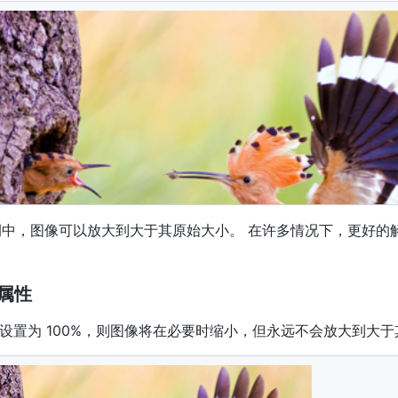
ts/example.png
"
style
=
"
width
:
100
%
;
"
>
中，图像可以放大到大于其原始大小。 在许多情况下，更好的
 属性
设置为 100%，则图像将在必要时缩小，但永远不会放大到大
ts/example.png
"
style
=
"
max-width
:
100
%
;
height
:
auto
;
"
>