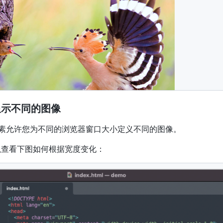
显示不同的图像
素允许您为不同的浏览器窗口大小定义不同的图像。
以查看下图如何根据宽度变化：
"
../assets/example.png
"
media
=
"
(max-width: 600px)
"
>
"
../assets/sublime_text.png
"
media
=
"
(max-width: 1500px)
"
"
../assets/chrome.svg
"
>
sets/example.png
"
alt
=
"
Flowers
"
>